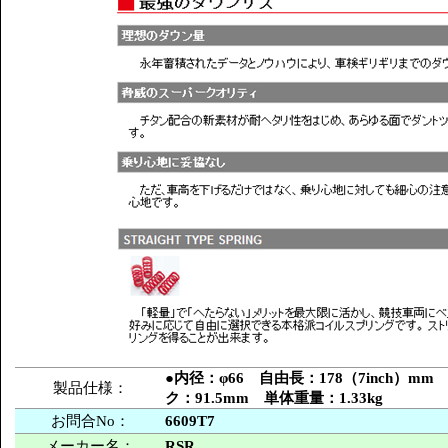
●内径：φ66 自由長：178（7inch）m
製品仕様：
ク：91.5mm 単体重量：1.33kg
お問合No：
6609T7
メーカー名：
RSR