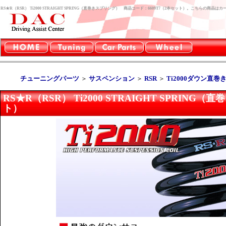
RS★R（RSR） Ti2000 STRAIGHT SPRING（直巻きスプリング） 商品コード：6609T7（2本セット）。こちらの商
チューニングパーツ
＞
サスペンション
＞
RSR
＞
Ti2000ダウン直
RS★R（RSR） Ti2000 STRAIGHT SPRIN
ト）