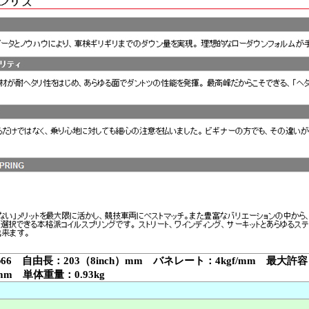
66 自由長：203（8inch）mm バネレート：4kgf/mm 最大許
mm 単体重量：0.93kg