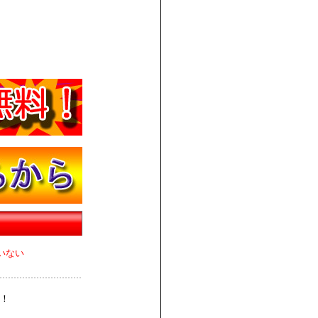
いない
！