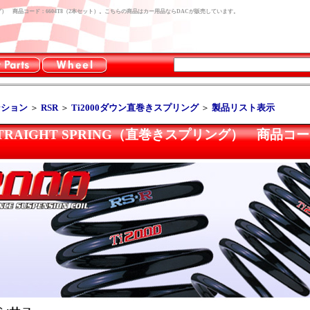
巻きスプリング） 商品コード：6604T8（2本セット）。こちらの商品はカー用品ならDACが販売しています。
ンション
＞
RSR
＞
Ti2000ダウン直巻きスプリング
＞
製品リスト表示
0 STRAIGHT SPRING（直巻きスプリング） 商品コ