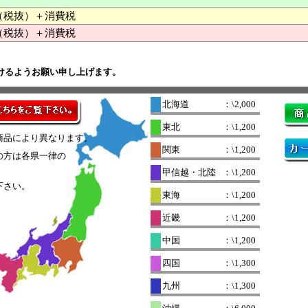
00 （税抜）＋消費税
（税抜）＋消費税
けるようお願い申し上げます。
北海道
：\2,000
東北
：\1,200
商品により異なります。
関東
：\1,200
の方は各県一律の
。
甲信越・北陸
：\1,200
下さい。
東海
：\1,200
近畿
：\1,200
中国
：\1,200
四国
：\1,300
九州
：\1,300