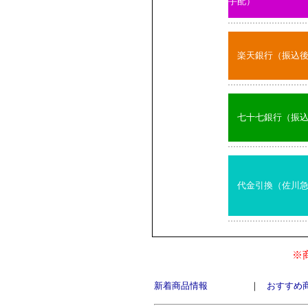
手配）
楽天銀行（振込
七十七銀行（振
代金引換（佐川
※
新着商品情報
｜
おすすめ