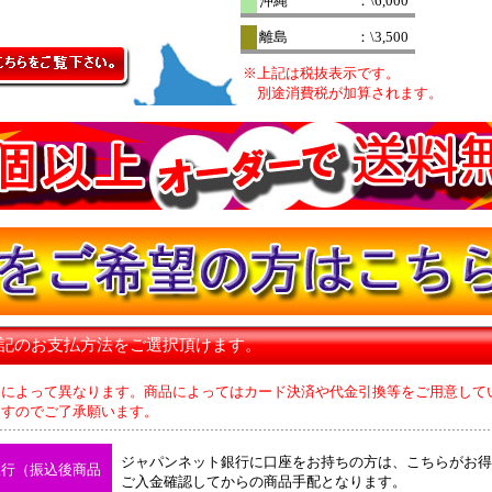
沖縄
：\6,000
離島
：\3,500
※上記は税抜表示です。
別途消費税が加算されます。
下記のお支払方法をご選択頂けます。
品によって異なります。商品によってはカード決済や代金引換等をご用意して
のでご了承願います。
ジャパンネット銀行に口座をお持ちの方は、こちらがお得
銀行（振込後商品
ご入金確認してからの商品手配となります。