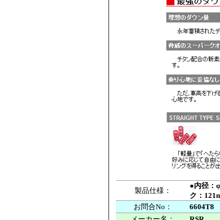
●内径：φ
製品仕様：
ク：121
お問合No：
6604T8
メーカー名：
RSR