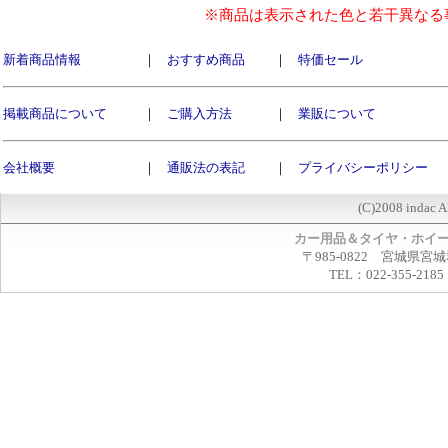
※商品は表示された色と若干異なる
新着商品情報
｜
おすすめ商品
｜
特価セール
掲載商品について
｜
ご購入方法
｜
業販について
会社概要
｜
通販法の表記
｜
プライバシーポリシー
(C)2008 indac A
カー用品＆タイヤ・ホイ
〒985-0822 宮城県宮
TEL：022-355-2185