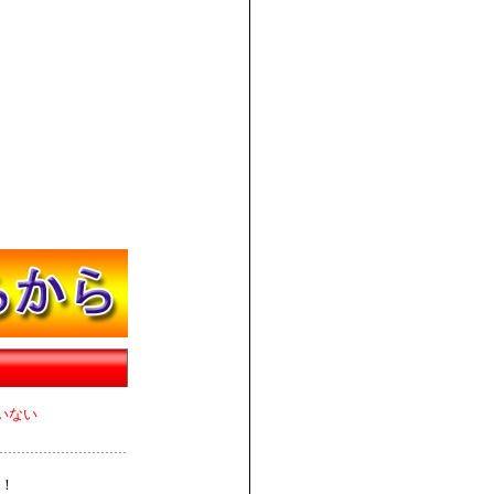
いない
！