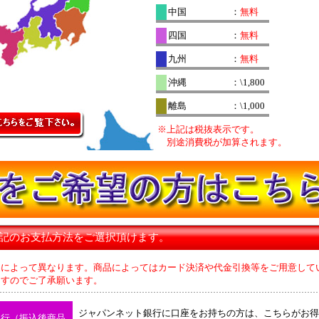
中国
：
無料
四国
：
無料
九州
：
無料
沖縄
：\1,800
離島
：\1,000
※上記は税抜表示です。
別途消費税が加算されます。
下記のお支払方法をご選択頂けます。
品によって異なります。商品によってはカード決済や代金引換等をご用意して
のでご了承願います。
ジャパンネット銀行に口座をお持ちの方は、こちらがお得
銀行（振込後商品