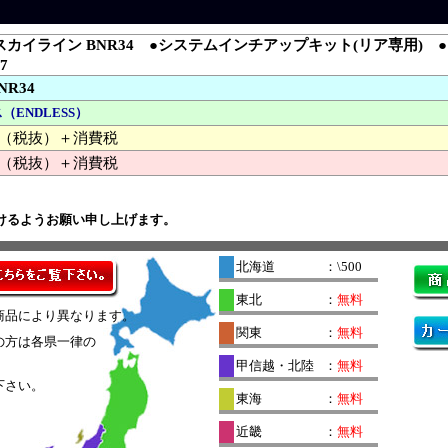
カイライン BNR34 ●システムインチアップキット(リア専用) ●ロー
7
NR34
（ENDLESS）
000 （税抜）＋消費税
（税抜）＋消費税
けるようお願い申し上げます。
北海道
：\500
東北
：
無料
商品により異なります。
関東
：
無料
の方は各県一律の
。
甲信越・北陸
：
無料
下さい。
東海
：
無料
近畿
：
無料