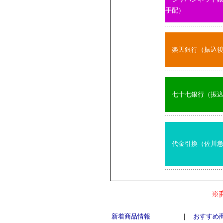
手配）
楽天銀行（振込
七十七銀行（振
代金引換（佐川
※
新着商品情報
｜
おすすめ