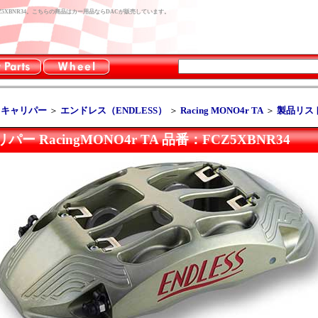
：FCZ5XBNR34。こちらの商品はカー用品ならDACが販売しています。
キキャリパー
＞
エンドレス（ENDLESS）
＞
Racing MONO4r TA
＞
製品リス
 RacingMONO4r TA 品番：FCZ5XBNR34