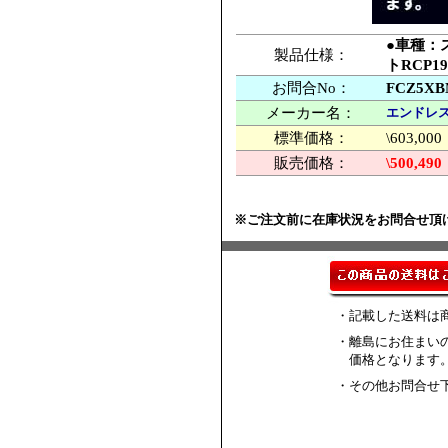
●車種：ス
製品仕様：
トRCP19
お問合No：
FCZ5XB
メーカー名：
エンドレス
標準価格：
\603,
販売価格：
\500,490
※ご注文前に在庫状況をお問合せ頂
・記載した送料は
・離島にお住まい
価格となります
・その他お問合せ