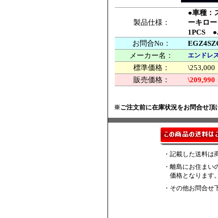
●車種：
製品仕様：
ーキロータ
1PCS 
お問合No：
EGZ4SZ
メーカー名：
エンドレス
標準価格：
\253,
販売価格：
\209,990
※ご注文前に在庫状況をお問合せ頂
・記載した送料は
・離島にお住まい
価格となります
・その他お問合せ