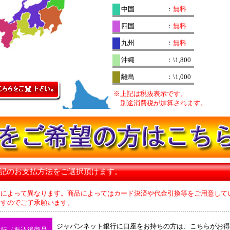
中国
：
無料
四国
：
無料
九州
：
無料
沖縄
：\1,800
離島
：\1,000
※上記は税抜表示です。
別途消費税が加算されます。
下記のお支払方法をご選択頂けます。
品によって異なります。商品によってはカード決済や代金引換等をご用意して
のでご了承願います。
ジャパンネット銀行に口座をお持ちの方は、こちらがお得
銀行（振込後商品