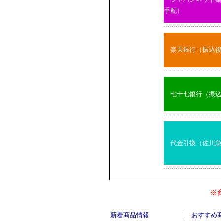
手配）
楽天銀行（振込
七十七銀行（振
代金引換（佐川
※
新着商品情報
｜
おすすめ