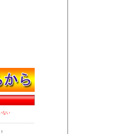
いない
！