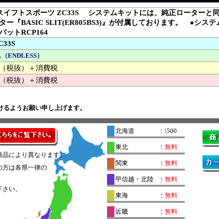
スイフトスポーツ ZC33S システムキットには、純正ローターと
ー『BASIC SLIT(ER805BS3)』が付属しております。 ●システ
●パットRCP164
C33S
（ENDLESS）
000 （税抜）＋消費税
（税抜）＋消費税
けるようお願い申し上げます。
北海道
：\500
東北
：
無料
商品により異なります。
関東
：
無料
の方は各県一律の
。
甲信越・北陸
：
無料
下さい。
東海
：
無料
近畿
：
無料