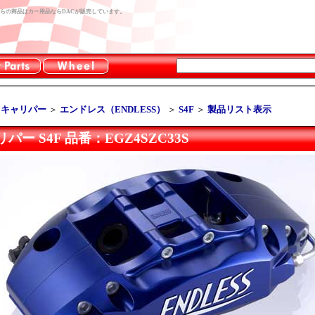
。こちらの商品はカー用品ならDACが販売しています。
キキャリパー
＞
エンドレス（ENDLESS）
＞
S4F
＞
製品リスト表示
ー S4F 品番：EGZ4SZC33S