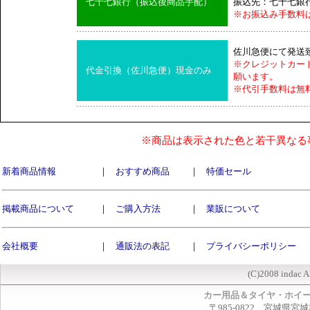
七十七銀行（振込後商品手配）
振込先：七十七銀
※お振込み手数料
佐川急便にて発送
※クレジットカー
代金引換（佐川急便）現金のみ
願います。
※代引手数料は無
※商品は表示された色と若干異なる
新着商品情報
｜
おすすめ商品
｜
特価セール
掲載商品について
｜
ご購入方法
｜
業販について
会社概要
｜
通販法の表記
｜
プライバシーポリシー
(C)2008 indac A
カー用品＆タイヤ・ホイ
〒985-0822 宮城県宮