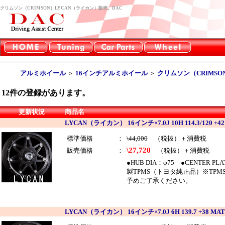
クリムソン（CRIMSON）LYCAN（ライカン）販売。DAC
アルミホイール
＞
16インチアルミホイール
＞
クリムソン（CRIMSO
12
件の登録があります。
更新状況
商品名
LYCAN（ライカン） 16インチ×7.0J 10H 114.3/120 +
標準価格
：
\44,000
（税抜）＋消費税
\27,720
販売価格
：
（税抜）＋消費税
●HUB DIA：φ75 ●CENTER P
製TPMS（トヨタ純正品）※TP
予めご了承ください。
LYCAN（ライカン） 16インチ×7.0J 6H 139.7 +38 M