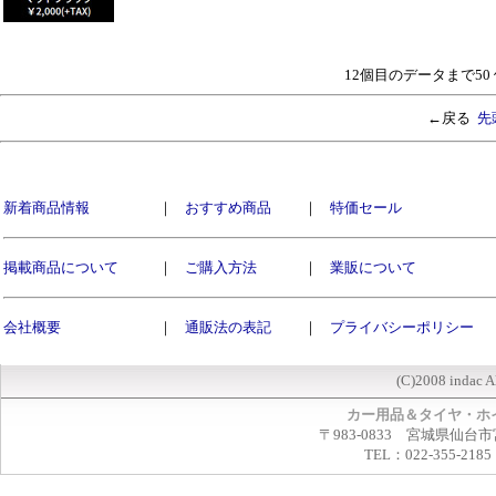
12個目のデータまで5
←戻る
先
新着商品情報
｜
おすすめ商品
｜
特価セール
掲載商品について
｜
ご購入方法
｜
業販について
会社概要
｜
通販法の表記
｜
プライバシーポリシー
(C)2008 indac A
カー用品＆タイヤ・ホ
〒983-0833 宮城県仙台市
TEL：022-355-2185