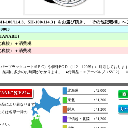
.（4H-100/114.3、5H-100/114.3）をお選び頂き、「その他記載
00003
TANABE）
00 （税抜）＋消費税
（税抜）＋消費税
ーブラックコート/S.B.C）や特殊P.C.D.（112、120等）に対応してお
です。納期に多少のお時間がかかります。 ●付属品：エアーバルブ（SVI-2）
北海道
：\2,000
東北
：\1,200
商品により異なります。
関東
：\1,200
の方は各県一律の
。
甲信越・北陸
：\1,200
下さい。