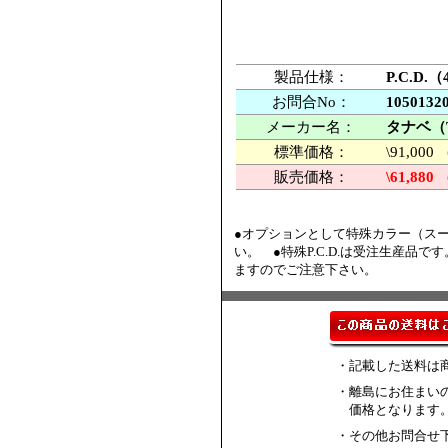
製品仕様：
P.C.D
お問合No：
1050132
メーカー名：
タナベ（
標準価格：
\91,0
販売価格：
\61,880
●オプションとして特殊カラー（スーパ
い。 ●特殊P.C.D.は受注生産品
ますのでご注意下さい。
・記載した送料は
・離島にお住まい
価格となります
・その他お問合せ