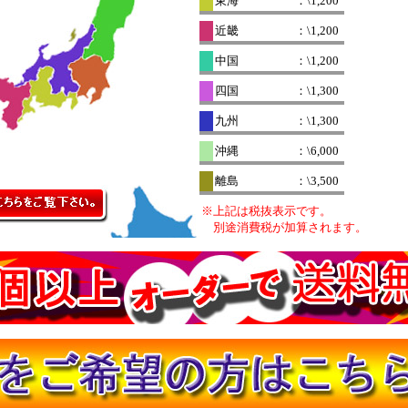
東海
：\1,200
近畿
：\1,200
中国
：\1,200
四国
：\1,300
九州
：\1,300
沖縄
：\6,000
離島
：\3,500
※上記は税抜表示です。
別途消費税が加算されます。