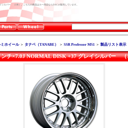
DISK +37 グレイシルバー （1本）。こちらの商品はカー用品ならDACが販売しています。
ルミホイール
＞
タナベ（TANABE）
＞
SSR Professor MS1
＞
製品リスト表示
1 19インチ×7.0J NORMAL DISK +37 グレイシルバー 