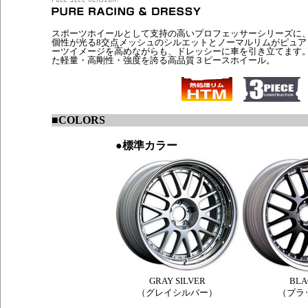
スポーツホイールとして支持の高いプロフェッサーシリーズに
個性が光る8交点メッシュのシルエットとノーマルリムがピュア
ーツイメージを高めながらも、ドレッシーに車を引き立てます。
た軽量・高剛性・強度を誇る高品質３ピースホイール。
■
COLORS
●
標準カラー
GRAY SILVER
BLA
（グレイシルバー）
（ブラ