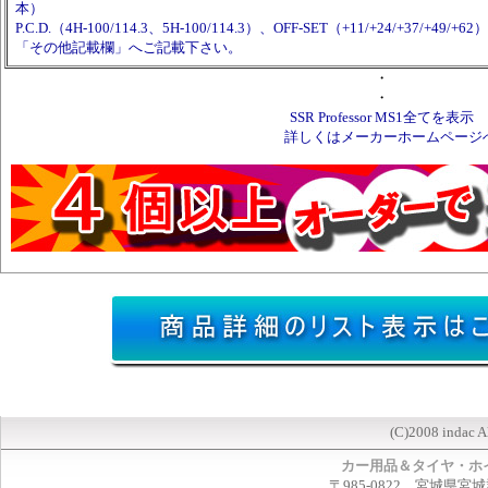
本）
P.C.D.（4H-100/114.3、5H-100/114.3）、OFF-SET（+11/+24/+37/+49
「その他記載欄」へご記載下さい。
・
・
SSR Professor MS1全てを表示
詳しくはメーカーホームページ
(C)2008 indac A
カー用品＆タイヤ・ホ
〒985-0822 宮城県宮