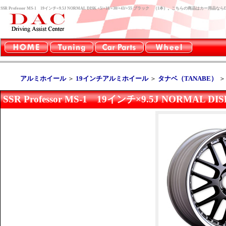
SSR Professor MS-1 19インチ×9.5J NORMAL DISK +5/+18/+30/+43/+55 ブラック （1本）。こちらの商品はカー
アルミホイール
＞
19インチアルミホイール
＞
タナベ（TANABE）
SSR Professor MS-1 19インチ×9.5J NORMAL DI