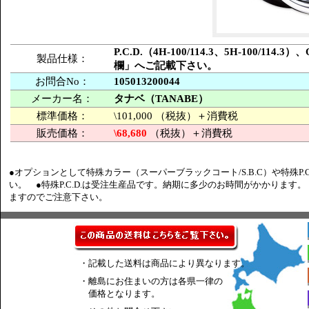
P.C.D.（4H-100/114.3、5H-100/11
製品仕様：
欄」へご記載下さい。
お問合No：
105013200044
メーカー名：
タナベ（TANABE）
標準価格：
\101,000 （税抜）＋消費税
販売価格：
\68,680
（税抜）＋消費税
●オプションとして特殊カラー（スーパーブラックコート/S.B.C）や特殊P.
い。 ●特殊P.C.D.は受注生産品です。納期に多少のお時間がかかります
ますのでご注意下さい。
・記載した送料は商品により異なります。
・離島にお住まいの方は各県一律の
価格となります。