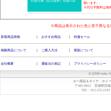
代金引換（佐川急便）現金のみ
願います。
※代引手数料は無
※商品は表示された色と若干異なる
新着商品情報
｜
おすすめ商品
｜
特価セール
掲載商品について
｜
ご購入方法
｜
業販について
会社概要
｜
通販法の表記
｜
プライバシーポリシー
(C)2008 indac A
カー用品＆タイヤ・ホイ
〒985-0822 宮城県宮
TEL：022-355-2185