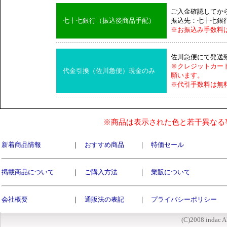
ご入金確認してか
七十七銀行（振込後商品手配）
振込先：七十七銀
※お振込み手数料
佐川急便にて発送
※クレジットカー
代金引換（佐川急便）現金のみ
願います。
※代引手数料は無
※商品は表示された色と若干異なる
新着商品情報
｜
おすすめ商品
｜
特価セール
掲載商品について
｜
ご購入方法
｜
業販について
会社概要
｜
通販法の表記
｜
プライバシーポリシー
(C)2008 indac A