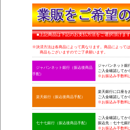
■上記商品は下記のお支払方法をご選択頂けま
※決済方法は各商品によって異なります。商品によって
商品もございますのでご了承願います。
ジャパンネット銀
ジャパンネット銀行（振込後商品
ご入金確認してか
手配）
※お振込み手数料
楽天銀行に口座を
楽天銀行（振込後商品手配）
ご入金確認してか
※お振込み手数料
ご入金確認してか
七十七銀行（振込後商品手配）
振込先：七十七銀
※お振込み手数料