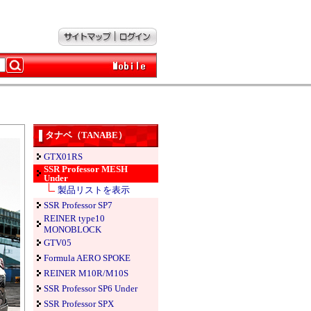
タナベ（TANABE）
GTX01RS
SSR Professor MESH
Under
製品リストを表示
SSR Professor SP7
REINER type10
MONOBLOCK
GTV05
Formula AERO SPOKE
REINER M10R/M10S
SSR Professor SP6 Under
SSR Professor SPX