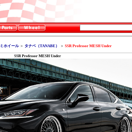
C
ルミホイール
＞
タナベ（TANABE）
＞
SSR Professor MESH Under
SSR Professor MESH Under