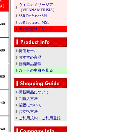
本
ヴィエナメリージア
抜）
（VIENNA MERISIA）
SSR Professor SP1
SSR Professor MS1
680
当社販売終了リスト
680
特価セール
おすすめ商品
新着商品情報
カートの中身を見る
680
掲載商品について
ご購入方法
240
業販について
お支払方法
ご利用規約・ご利用登録
240