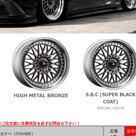
※ご注文前に在庫状況を必ずお問合せ下さい！
定価
販売
タナベ（TANABE）