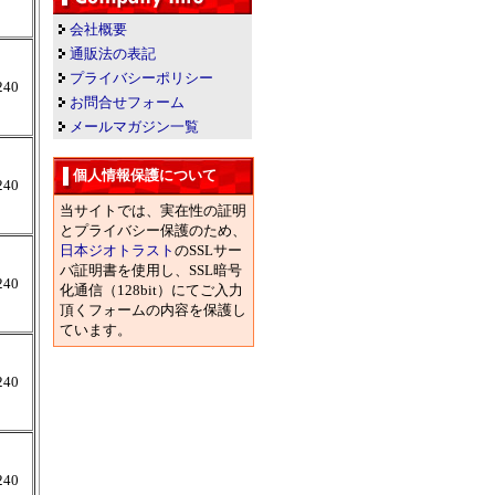
会社概要
通販法の表記
プライバシーポリシー
240
お問合せフォーム
メールマガジン一覧
個人情報保護について
240
当サイトでは、実在性の証明
とプライバシー保護のため、
日本ジオトラスト
のSSLサー
バ証明書を使用し、SSL暗号
240
化通信（128bit）にてご入力
頂くフォームの内容を保護し
ています。
240
240