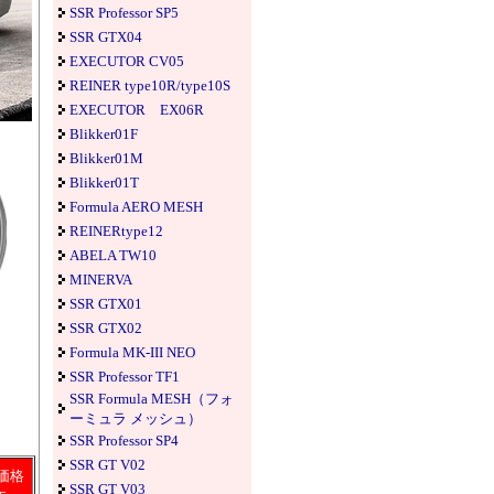
SSR Professor SP5
SSR GTX04
EXECUTOR CV05
REINER type10R/type10S
EXECUTOR EX06R
Blikker01F
Blikker01M
Blikker01T
Formula AERO MESH
REINERtype12
ABELA TW10
MINERVA
SSR GTX01
SSR GTX02
Formula MK-III NEO
SSR Professor TF1
SSR Formula MESH（フォ
ーミュラ メッシュ）
SSR Professor SP4
SSR GT V02
価格
SSR GT V03