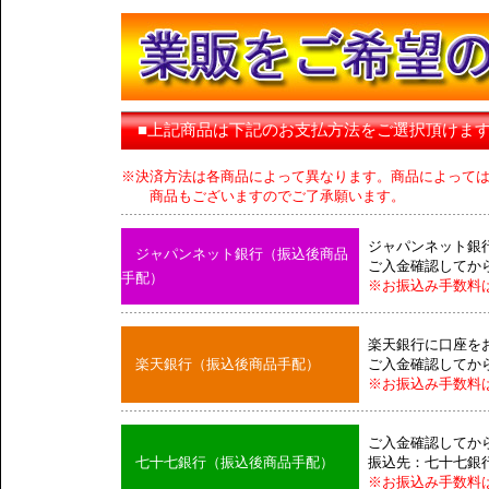
■上記商品は下記のお支払方法をご選択頂けま
※決済方法は各商品によって異なります。商品によって
商品もございますのでご了承願います。
ジャパンネット銀
ジャパンネット銀行（振込後商品
ご入金確認してか
手配）
※お振込み手数料
楽天銀行に口座を
楽天銀行（振込後商品手配）
ご入金確認してか
※お振込み手数料
ご入金確認してか
七十七銀行（振込後商品手配）
振込先：七十七銀
※お振込み手数料