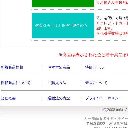
※お振込み手数料
佐川急便にて発送
※クレジットカー
代金引換（佐川急便）現金のみ
願います。
※代引手数料は無
※商品は表示された色と若干異なる
新着商品情報
｜
おすすめ商品
｜
特価セール
掲載商品について
｜
ご購入方法
｜
業販について
会社概要
｜
通販法の表記
｜
プライバシーポリシー
(C)2008 indac A
カー用品＆タイヤ・ホイ
〒985-0822 宮城県宮