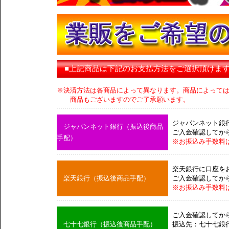
■上記商品は下記のお支払方法をご選択頂けま
※決済方法は各商品によって異なります。商品によって
商品もございますのでご了承願います。
ジャパンネット銀
ジャパンネット銀行（振込後商品
ご入金確認してか
手配）
※お振込み手数料
楽天銀行に口座を
楽天銀行（振込後商品手配）
ご入金確認してか
※お振込み手数料
ご入金確認してか
七十七銀行（振込後商品手配）
振込先：七十七銀