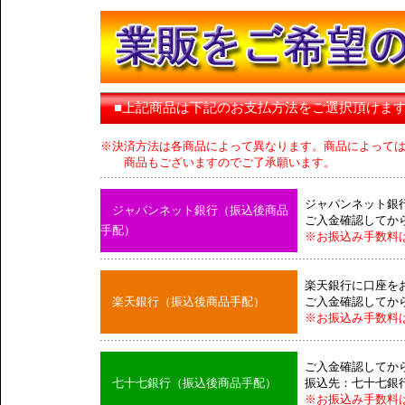
■上記商品は下記のお支払方法をご選択頂けま
※決済方法は各商品によって異なります。商品によって
商品もございますのでご了承願います。
ジャパンネット銀
ジャパンネット銀行（振込後商品
ご入金確認してか
手配）
※お振込み手数料
楽天銀行に口座を
楽天銀行（振込後商品手配）
ご入金確認してか
※お振込み手数料
ご入金確認してか
七十七銀行（振込後商品手配）
振込先：七十七銀
※お振込み手数料