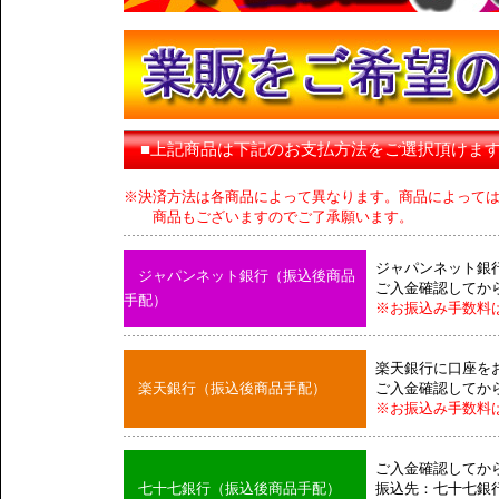
■上記商品は下記のお支払方法をご選択頂けま
※決済方法は各商品によって異なります。商品によって
商品もございますのでご了承願います。
ジャパンネット銀
ジャパンネット銀行（振込後商品
ご入金確認してか
手配）
※お振込み手数料
楽天銀行に口座を
楽天銀行（振込後商品手配）
ご入金確認してか
※お振込み手数料
ご入金確認してか
七十七銀行（振込後商品手配）
振込先：七十七銀