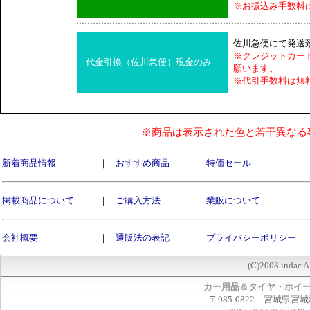
※お振込み手数料
佐川急便にて発送
※クレジットカー
代金引換（佐川急便）現金のみ
願います。
※代引手数料は無
※商品は表示された色と若干異なる
新着商品情報
｜
おすすめ商品
｜
特価セール
掲載商品について
｜
ご購入方法
｜
業販について
会社概要
｜
通販法の表記
｜
プライバシーポリシー
(C)2008 indac A
カー用品＆タイヤ・ホイ
〒985-0822 宮城県宮