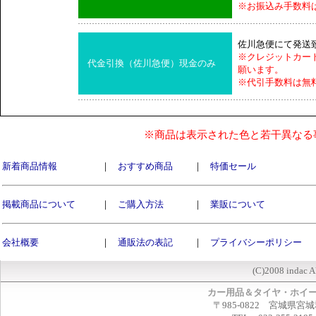
※お振込み手数料
佐川急便にて発送
※クレジットカー
代金引換（佐川急便）現金のみ
願います。
※代引手数料は無
※商品は表示された色と若干異なる
新着商品情報
｜
おすすめ商品
｜
特価セール
掲載商品について
｜
ご購入方法
｜
業販について
会社概要
｜
通販法の表記
｜
プライバシーポリシー
(C)2008 indac A
カー用品＆タイヤ・ホイ
〒985-0822 宮城県宮