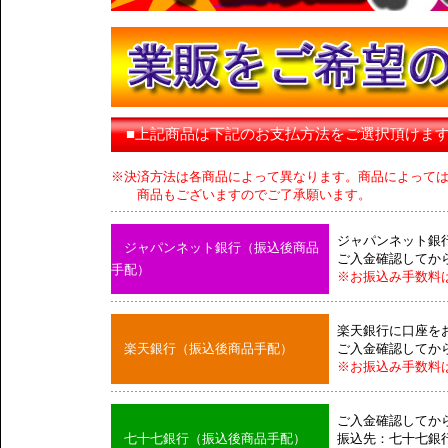
■上記商品は下記のお支払方法をご選択頂けま
※決済方法は各商品によって異なります。商品によって
商品もございますのでご了承願います。
ジャパンネット銀
ジャパンネット銀行（振込後商品
ご入金確認してか
手配）
※お振込み手数料
楽天銀行に口座を
楽天銀行（振込後商品手配）
ご入金確認してか
※お振込み手数料
ご入金確認してか
七十七銀行（振込後商品手配）
振込先：七十七銀