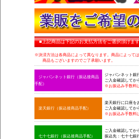
■上記商品は下記のお支払方法をご選択頂けま
※決済方法は各商品によって異なります。商品によって
商品もございますのでご了承願います。
ジャパンネット銀
ジャパンネット銀行（振込後商品
ご入金確認してか
手配）
※お振込み手数料
楽天銀行に口座を
楽天銀行（振込後商品手配）
ご入金確認してか
※お振込み手数料
ご入金確認してか
七十七銀行（振込後商品手配）
振込先：七十七銀