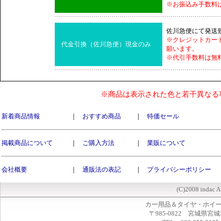
※お振込み手数料
佐川急便にて発送
※クレジットカー
代金引換（佐川急便）現金のみ
願います。
※代引手数料は無
※商品は表示された色と若干異なる
新着商品情報
｜
おすすめ商品
｜
特価セール
掲載商品について
｜
ご購入方法
｜
業販について
会社概要
｜
通販法の表記
｜
プライバシーポリシー
(C)2008 indac A
カー用品＆タイヤ・ホイ
〒985-0822 宮城県宮