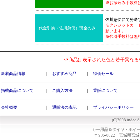
※お振込み手数料
佐川急便にて発送
※クレジットカー
代金引換（佐川急便）現金のみ
願います。
※代引手数料は無
※商品は表示された色と若干異なる
新着商品情報
｜
おすすめ商品
｜
特価セール
掲載商品について
｜
ご購入方法
｜
業販について
会社概要
｜
通販法の表記
｜
プライバシーポリシー
(C)2008 indac A
カー用品＆タイヤ・ホイ
〒985-0822 宮城県宮