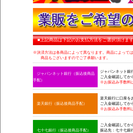
■上記商品は下記のお支払方法をご選択頂けま
※決済方法は各商品によって異なります。商品によって
商品もございますのでご了承願います。
ジャパンネット銀
ジャパンネット銀行（振込後商品
ご入金確認してか
手配）
※お振込み手数料
楽天銀行に口座を
楽天銀行（振込後商品手配）
ご入金確認してか
※お振込み手数料
ご入金確認してか
七十七銀行（振込後商品手配）
振込先：七十七銀