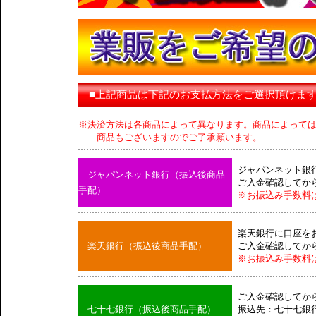
■上記商品は下記のお支払方法をご選択頂けま
※決済方法は各商品によって異なります。商品によって
商品もございますのでご了承願います。
ジャパンネット銀
ジャパンネット銀行（振込後商品
ご入金確認してか
手配）
※お振込み手数料
楽天銀行に口座を
楽天銀行（振込後商品手配）
ご入金確認してか
※お振込み手数料
ご入金確認してか
七十七銀行（振込後商品手配）
振込先：七十七銀