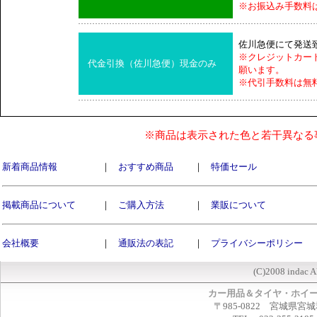
※お振込み手数料
佐川急便にて発送
※クレジットカー
代金引換（佐川急便）現金のみ
願います。
※代引手数料は無
※商品は表示された色と若干異なる
新着商品情報
｜
おすすめ商品
｜
特価セール
掲載商品について
｜
ご購入方法
｜
業販について
会社概要
｜
通販法の表記
｜
プライバシーポリシー
(C)2008 indac A
カー用品＆タイヤ・ホイ
〒985-0822 宮城県宮