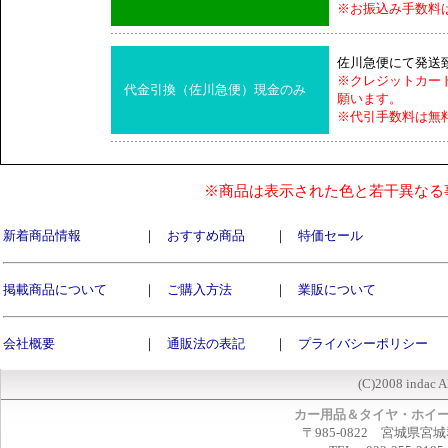
※お振込み手数料
佐川急便にて発送
※クレジットカー
代金引換（佐川急便）現金のみ
願います。
※代引手数料は無
※商品は表示された色と若干異なる
新着商品情報
｜
おすすめ商品
｜
特価セール
掲載商品について
｜
ご購入方法
｜
業販について
会社概要
｜
通販法の表記
｜
プライバシーポリシー
(C)2008 indac A
カー用品＆タイヤ・ホイ
〒985-0822 宮城県宮