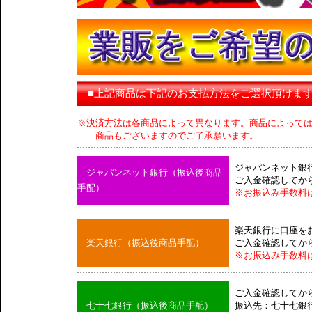
■上記商品は下記のお支払方法をご選択頂けま
※決済方法は各商品によって異なります。商品によって
商品もございますのでご了承願います。
ジャパンネット銀
ジャパンネット銀行（振込後商品
ご入金確認してか
手配）
※お振込み手数料
楽天銀行に口座を
楽天銀行（振込後商品手配）
ご入金確認してか
※お振込み手数料
ご入金確認してか
七十七銀行（振込後商品手配）
振込先：七十七銀