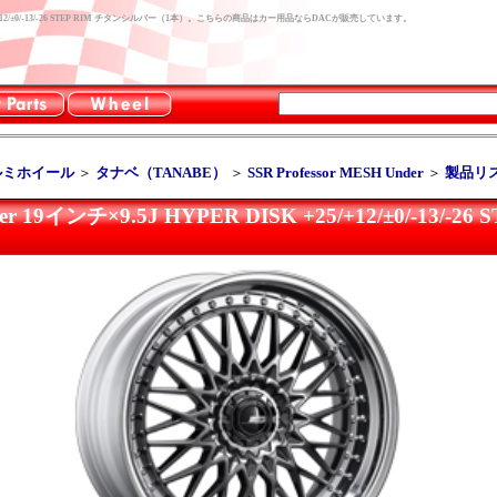
DISK +25/+12/±0/-13/-26 STEP RIM チタンシルバー（1本）。こちらの商品はカー用品ならDACが販売しています。
ルミホイール
＞
タナベ（TANABE）
＞
SSR Professor MESH Under
＞
製品リ
nder 19インチ×9.5J HYPER DISK +25/+12/±0/-13/