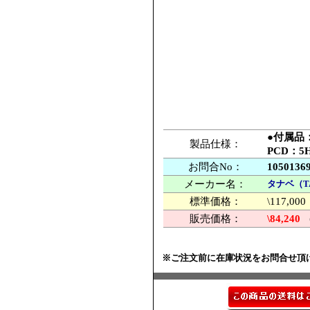
●付属品
製品仕様：
PCD：5
お問合No：
1050136
メーカー名：
タナベ（T
標準価格：
\117,
販売価格：
\84,240
※ご注文前に在庫状況をお問合せ頂