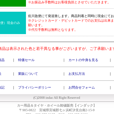
※お振込み手数料はお客様負担とさせていただきます。
佐川急便にて発送致します。商品到着と同時に現金にてお
※クレジットカード・デビットカードでのお支払は出来ま
急便）現金のみ
願います。
※代引手数料は無料となります。
商品は表示された色と若干異なる事がございますが、ご了承願いま
商品
｜
特価セール
｜
カートの中身を見る
｜
法
｜
業販について
｜
お支払方法
｜
表記
｜
プライバシーポリシー
｜
お問合せフォーム
｜
(C)2008 indac All Right Reserved
カー用品＆タイヤ・ホイール卸値販売【インダック】
〒985-0822 宮城県宮城郡七ヶ浜町汐見台南2-15-9