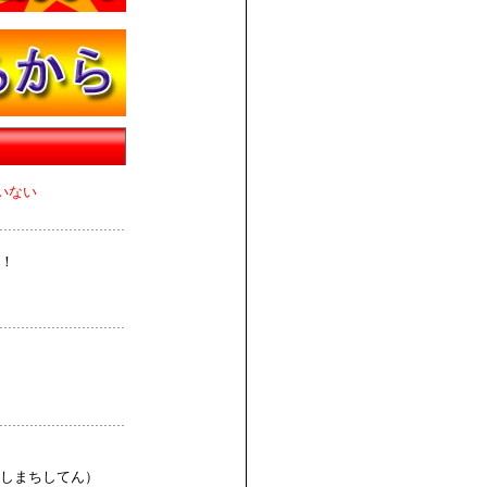
いない
！
しまちしてん）