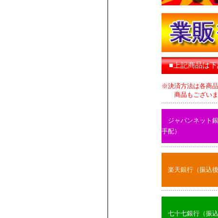
■上記商品は
※決済方法は各商
商品もございます
ジャパンネット
手配）
楽天銀行（振込
七十七銀行（振