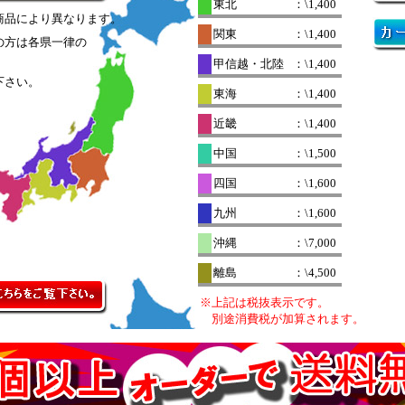
東北
：\1,400
商品により異なります。
関東
：\1,400
の方は各県一律の
。
甲信越・北陸
：\1,400
下さい。
東海
：\1,400
近畿
：\1,400
中国
：\1,500
四国
：\1,600
九州
：\1,600
沖縄
：\7,000
離島
：\4,500
※上記は税抜表示です。
別途消費税が加算されます。