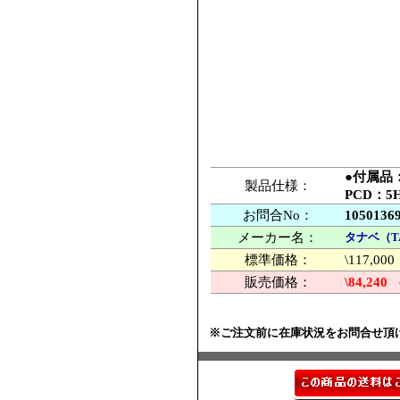
●付属品
製品仕様：
PCD：5
お問合No：
1050136
メーカー名：
タナベ（T
標準価格：
\117,
販売価格：
\84,240
※ご注文前に在庫状況をお問合せ頂