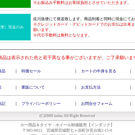
※お振込み手数料はお客様負担とさせていただきます。
佐川急便にて発送致します。商品到着と同時に現金にてお
※クレジットカード・デビットカードでのお支払は出来ま
急便）現金のみ
願います。
※代引手数料は無料となります。
商品は表示された色と若干異なる事がございますが、ご了承願いま
商品
｜
特価セール
｜
カートの中身を見る
｜
法
｜
業販について
｜
お支払方法
｜
表記
｜
プライバシーポリシー
｜
お問合せフォーム
｜
(C)2008 indac All Right Reserved
カー用品＆タイヤ・ホイール卸値販売【インダック】
〒985-0822 宮城県宮城郡七ヶ浜町汐見台南2-15-9