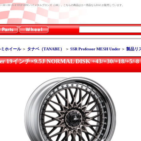
L DISK +43/+30/+18/+5/-8 STEP RIM ハイメタルブロンズ（1本）。こちらの商品はカー用品ならDACが販売しています。
ルミホイール
＞
タナベ（TANABE）
＞
SSR Professor MESH Under
＞
製品リ
nder 19インチ×9.5J NORMAL DISK +43/+30/+18/+