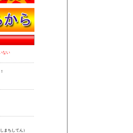
いない
！
しまちしてん）