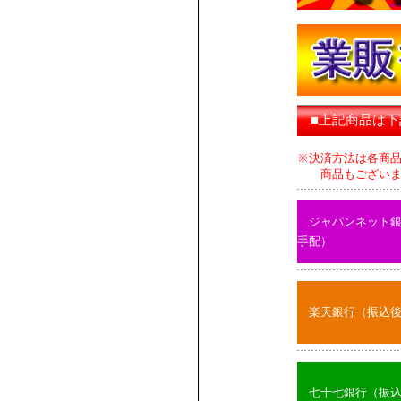
■上記商品は
※決済方法は各商
商品もございます
ジャパンネット
手配）
楽天銀行（振込
七十七銀行（振