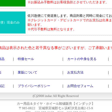
※お振込み手数料はお客様負担とさせていただきます。
佐川急便にて発送致します。商品到着と同時に現金にてお
※クレジットカード・デビットカードでのお支払は出来ま
急便）現金のみ
願います。
※代引手数料は無料となります。
商品は表示された色と若干異なる事がございますが、ご了承願いま
商品
｜
特価セール
｜
カートの中身を見る
｜
法
｜
業販について
｜
お支払方法
｜
表記
｜
プライバシーポリシー
｜
お問合せフォーム
｜
(C)2008 indac All Right Reserved
カー用品＆タイヤ・ホイール卸値販売【インダック】
〒985-0822 宮城県宮城郡七ヶ浜町汐見台南2-15-9