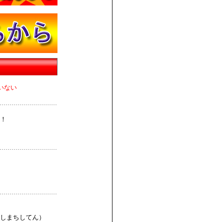
いない
！
しまちしてん）