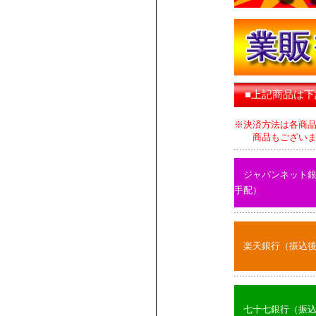
■上記商品は
※決済方法は各商
商品もございます
ジャパンネット
手配）
楽天銀行（振込
七十七銀行（振