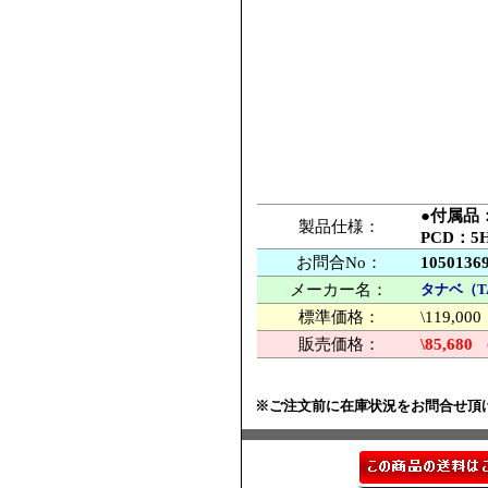
●付属品
製品仕様：
PCD：5
お問合No：
1050136
メーカー名：
タナベ（T
標準価格：
\119,
販売価格：
\85,680
※ご注文前に在庫状況をお問合せ頂