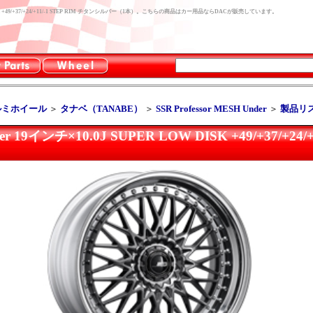
 LOW DISK +49/+37/+24/+11/-1 STEP RIM チタンシルバー（1本）。こちらの商品はカー用品ならDACが販売しています。
ルミホイール
＞
タナベ（TANABE）
＞
SSR Professor MESH Under
＞
製品リ
nder 19インチ×10.0J SUPER LOW DISK +49/+37/+24