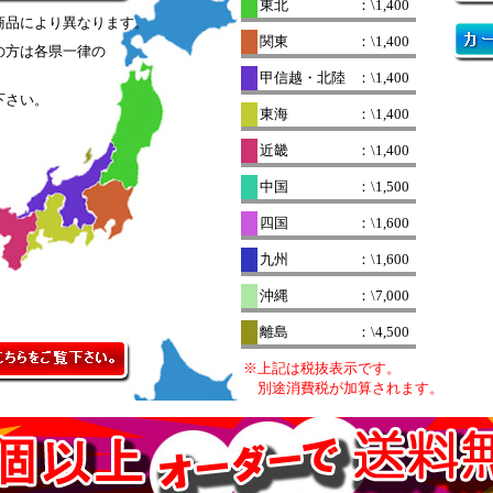
東北
：\1,400
商品により異なります。
関東
：\1,400
の方は各県一律の
。
甲信越・北陸
：\1,400
下さい。
東海
：\1,400
近畿
：\1,400
中国
：\1,500
四国
：\1,600
九州
：\1,600
沖縄
：\7,000
離島
：\4,500
※上記は税抜表示です。
別途消費税が加算されます。