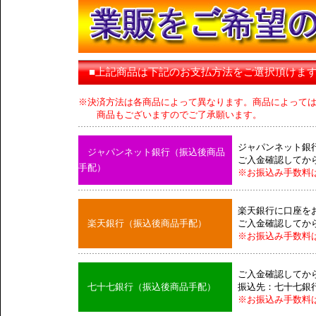
■上記商品は下記のお支払方法をご選択頂けま
※決済方法は各商品によって異なります。商品によって
商品もございますのでご了承願います。
ジャパンネット銀
ジャパンネット銀行（振込後商品
ご入金確認してか
手配）
※お振込み手数料
楽天銀行に口座を
楽天銀行（振込後商品手配）
ご入金確認してか
※お振込み手数料
ご入金確認してか
七十七銀行（振込後商品手配）
振込先：七十七銀
※お振込み手数料