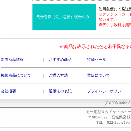
佐川急便にて発送
※クレジットカー
代金引換（佐川急便）現金のみ
願います。
※代引手数料は無
※商品は表示された色と若干異なる
新着商品情報
｜
おすすめ商品
｜
特価セール
掲載商品について
｜
ご購入方法
｜
業販について
会社概要
｜
通販法の表記
｜
プライバシーポリシー
(C)2008 indac A
カー用品＆タイヤ・ホイ
〒985-0822 宮城県宮
TEL：022-355-2185