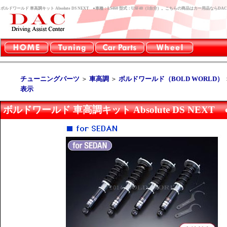
ボルドワールド 車高調キット Absolute DS NEXT ●車種：LS460 型式：USF40（1台分）。こちらの商品はカー用品なら
チューニングパーツ
＞
車高調
＞
ボルドワールド（BOLD WORLD）
表示
ボルドワールド 車高調キット Absolute DS NEXT