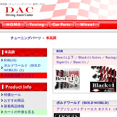
車高調（チューニングパーツ）販売｜DAC
チューニングパーツ
＞
車高調
RSR
車高調
Best☆i上下
Black☆i Active
Racing
／
／
RSR(16)
Super☆i
Basic☆i
／
／
ボルドワールド（BOLD
WORLD）(1)
当社販売終了リスト
特価セール
おすすめ商品
ボルドワールド（BOLD WORLD）
新着商品情報
アブソリュートディーエス ネクスト（Absol
カートの中身を見る