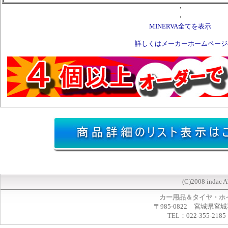
・
・
MINERVA全てを表示
詳しくはメーカーホームページ
(C)2008 indac A
カー用品＆タイヤ・ホ
〒985-0822 宮城県宮
TEL：022-355-2185