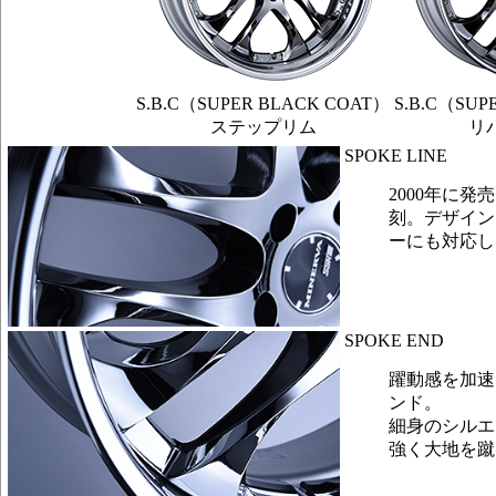
S.B.C（SUPER BLACK COAT）
S.B.C（SUP
ステップリム
リ
SPOKE LINE
2000年に発
刻。デザイン
ーにも対応し
SPOKE END
躍動感を加速
ンド。
細身のシルエ
強く大地を蹴