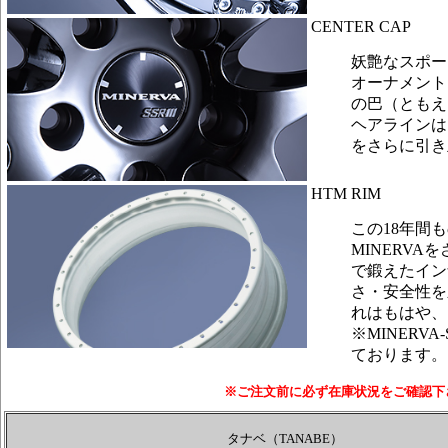
CENTER CAP
妖艶なスポー
オーナメント
の巴（ともえ
ヘアラインは
をさらに引き
HTM RIM
この18年間
MINERV
で鍛えたイン
さ・安全性を
れはもはや、
※MINERV
ております。
※ご注文前に必ず在庫状況をご確認下
タナベ（TANABE）