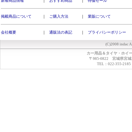
新着商品情報
｜
おすすめ商品
｜
特価セール
掲載商品について
｜
ご購入方法
｜
業販について
会社概要
｜
通販法の表記
｜
プライバシーポリシー
(C)2008 indac A
カー用品＆タイヤ・ホイ
〒985-0822 宮城県宮
TEL：022-355-2185