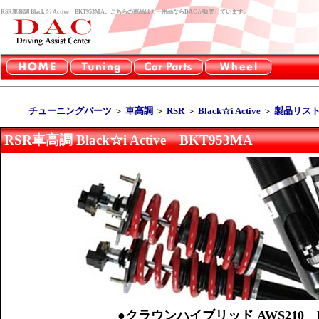
RSR車高調 Black☆i Active BKT953MA。こちらの商品はカー用品ならDACが販売しています。
チューニングパーツ
＞
車高調
＞
RSR
＞
Black☆i Active
＞
製品リス
RSR車高調 Black☆i Active BKT953MA
●クラウンハイブリッド AWS210 FR