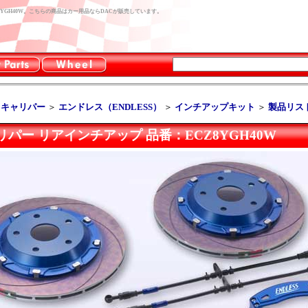
8YGH40W。こちらの商品はカー用品ならDACが販売しています。
キキャリパー
＞
エンドレス（ENDLESS）
＞
インチアップキット
＞
製品リス
パー リアインチアップ 品番：ECZ8YGH40W