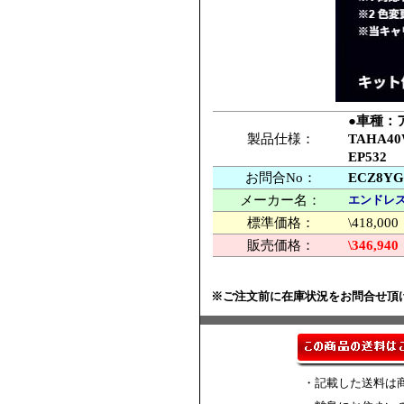
●車種：ア
製品仕様：
TAHA4
EP532
お問合No：
ECZ8Y
メーカー名：
エンドレス
標準価格：
\418,
販売価格：
\346,940
※ご注文前に在庫状況をお問合せ頂
・記載した送料は