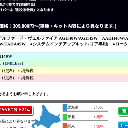
ルファード・ヴェルファイア AGH40W/AGH45W・AAHH40W/A
0W/TAHA45W ●システムインチアップキット(リア専用) ●ローター3
GH40W
（ENDLESS）
000 （税抜）＋消費税
（税抜）＋消費税
けるようお願い申し上げます。
北海道
：\500
東北
：
無料
商品により異なります。
関東
：
無料