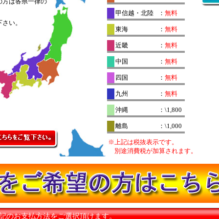
の方は各県一律の
。
甲信越・北陸
：
無料
下さい。
東海
：
無料
近畿
：
無料
中国
：
無料
四国
：
無料
九州
：
無料
沖縄
：\1,800
離島
：\1,000
※上記は税抜表示です。
別途消費税が加算されます。
下記のお支払方法をご選択頂けます。