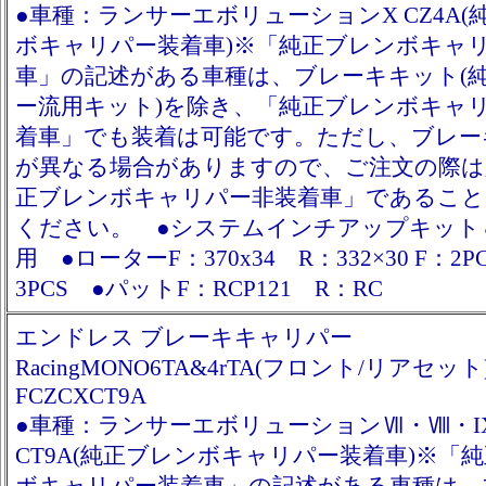
●車種：ランサーエボリューションX CZ4A(
ボキャリパー装着車)※「純正ブレンボキャ
車」の記述がある車種は、ブレーキキット(
ー流用キット)を除き、「純正ブレンボキャ
着車」でも装着は可能です。ただし、ブレー
が異なる場合がありますので、ご注文の際は
正ブレンボキャリパー非装着車」であること
ください。 ●システムインチアップキット
用 ●ローターF：370x34 R：332×30 F：2P
3PCS ●パットF：RCP121 R：RC
エンドレス ブレーキキャリパー
RacingMONO6TA&4rTA(フロント/リアセット
FCZCXCT9A
●車種：ランサーエボリューションⅦ・Ⅷ・I
CT9A(純正ブレンボキャリパー装着車)※「