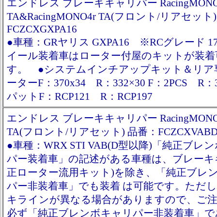
エンドレス ブレーキキャリパー RacingMON
TA&RacingMONO4r TA(フロント/リアセット
FCZCXGXPA16
●車種：GRヤリス GXPA16 ※RCグレード 
イール装着車はローター付屋のキットが装着
す。 ●システムインチアップキット＆リア
ーターF：370x34 R：332×30 F：2PCS R：
パットF：RCP121 R：RCP197
エンドレス ブレーキキャリパー RacingMONO6
TA(フロント/リアセット) 品番：FCZCXVAB
●車種：WRX STI VAB(D型以降)「純正ブレ
パー装着車」の記述がある車種は、ブレーキ
正ローター流用キット)を除き、「純正ブレ
パー非装着車」でも装着 は可能です。ただ
キラインが異なる場合がありますので、ご
必ず「純正ブレンボキャリパー非装着車」で