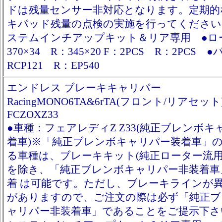
ドは残量センサー非対応となります。定期的
キパッド残量の点検の実施を行ってください
ステムインチアップキット＆リア専用 ●ロ
370×34 R：345×20 F：2PCS R：2PCS 
RCP121 R：EP540
エンドレス ブレーキキャリパー
RacingMONO6TA&6rTA(フロント/リアセット
FCZOXZ33
●車種：フェアレディZ Z33(純正ブレンボキ
着車)※「純正ブレンボキャリパー装着車」
る車種は、ブレーキキット(純正ローター流用
を除き、「純正ブレンボキャリパー非装着車
着 は可能です。ただし、ブレーキラインが
がありますので、ご注文の際は必ず「純正ブ
ャリパー非装着車」であることをご提示下さ