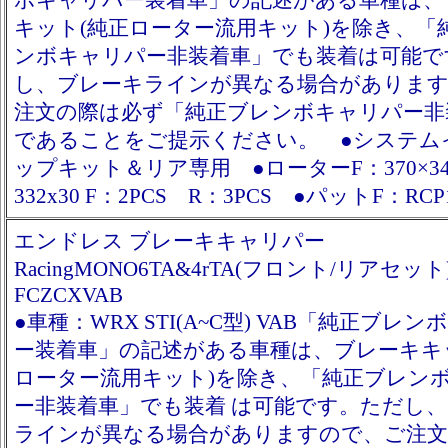
ボキャリパー装着車」の記述がある車種は、
キット(純正ローター流用キット)を除き、「
ンボキャリパー非装着車」でも装着は可能で
し、ブレーキラインが異なる場合がありま
注文の際は必ず「純正ブレンボキャリパー非
であることをご提示ください。 ●システム
ップキット＆リア専用 ●ローターF：370×3
332x30 F：2PCS R：3PCS ●パットF：RCP
エンドレス ブレーキキャリパー
RacingMONO6TA&4rTA(フロント/リアセット
FCZCXVAB
●車種：WRX STI(A~C型) VAB「純正ブレ
ー装着車」の記述がある車種は、ブレーキキ
ローター流用キット)を除き、「純正ブレン
ー非装着車」でも装着 は可能です。ただし
ラインが異なる場合がありますので、ご注文