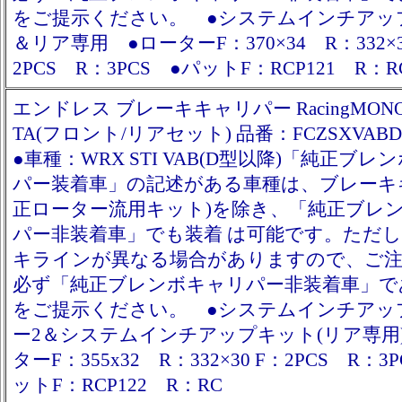
をご提示ください。 ●システムインチアッ
＆リア専用 ●ローターF：370×34 R：332×3
2PCS R：3PCS ●パットF：RCP121 R：RC
エンドレス ブレーキキャリパー RacingMONO6
TA(フロント/リアセット) 品番：FCZSXVABD
●車種：WRX STI VAB(D型以降)「純正ブレ
パー装着車」の記述がある車種は、ブレーキ
正ローター流用キット)を除き、「純正ブレ
パー非装着車」でも装着 は可能です。ただ
キラインが異なる場合がありますので、ご
必ず「純正ブレンボキャリパー非装着車」で
をご提示ください。 ●システムインチアッ
ー2＆システムインチアップキット(リア専用
ターF：355x32 R：332×30 F：2PCS R：3
ットF：RCP122 R：RC