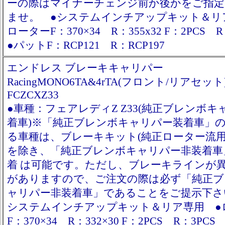
ーの際はマイナーチェンジ前か後かをご指
ませ。 ●システムインチアップキット＆リ
ローターF：370×34 R：355x32 F：2PCS 
●パットF：RCP121 R：RCP197
エンドレス ブレーキキャリパー
RacingMONO6TA&4rTA(フロント/リアセット
FCZCXZ33
●車種：フェアレディZ Z33(純正ブレンボキ
着車)※「純正ブレンボキャリパー装着車」
る車種は、ブレーキキット(純正ローター流用
を除き、「純正ブレンボキャリパー非装着車
着 は可能です。ただし、ブレーキラインが
がありますので、ご注文の際は必ず「純正ブ
ャリパー非装着車」であることをご提示下さ
システムインチアップキット＆リア専用 ●
F：370×34 R：332×30 F：2PCS R：3PC