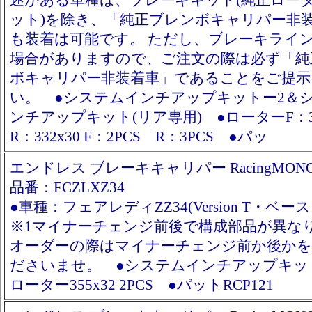
述がある車種は、ブレーキキット(純正ロー
ット)を除き、「純正ブレンボキャリパー非
も装着は可能です。 ただし、ブレーキライ
場合がありますので、ご注文の際は必ず「純
ボキャリパー非装着車」であることをご提示
い。 ●システムインチアップキットー2＆
ンチアップキット(リア専用) ●ローターF：3
R：332x30 F：2PCS R：3PCS ●パッ
エンドレス ブレーキキャリパー RacingMONO6
品番：FCZLXZ34
●車種：フェアレディZZ34(Version T・ベー
※1マイナーチェンジ前後で構成部品が異な
オーダーの際はマイナーチェンジ前か後かを
ださいませ。 ●システムインチアップキッ
ローター355x32 2PCS ●パットRCP121