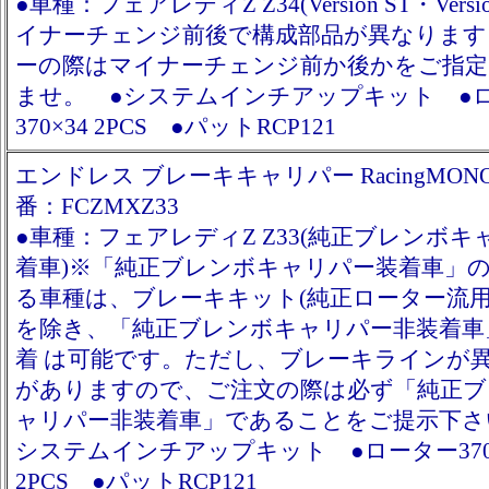
●車種：フェアレディZ Z34(Version ST・Versi
イナーチェンジ前後で構成部品が異なります
ーの際はマイナーチェンジ前か後かをご指
ませ。 ●システムインチアップキット ●
370×34 2PCS ●パットRCP121
エンドレス ブレーキキャリパー RacingMONO6
番：FCZMXZ33
●車種：フェアレディZ Z33(純正ブレンボキ
着車)※「純正ブレンボキャリパー装着車」
る車種は、ブレーキキット(純正ローター流用
を除き、「純正ブレンボキャリパー非装着車
着 は可能です。ただし、ブレーキラインが
がありますので、ご注文の際は必ず「純正ブ
ャリパー非装着車」であることをご提示下さ
システムインチアップキット ●ローター370
2PCS ●パットRCP121