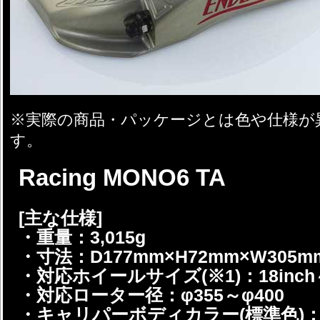
※実際の商品・パッケージとは色や仕様が
す。
Racing MONO6 TA
[主な仕様]
・重量：3,015g
・寸法：D177mm×H72mm×W305m
・対応ホイールサイズ(※1)：18inch
・対応ローター径：φ355～φ400
・キャリパーボディカラー(標準色)