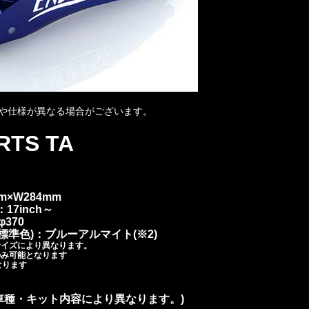
や仕様が異なる場合がございます。
RTS TA
m×W284mm
17inch～
370
準色)：ブルーアルマイト(※2)
サイズにより異なります。
のみ可能となります
なります
～(車種・キット内容により異なります。)