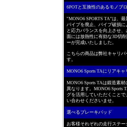
6POTと互換性のあるモノブ
"MONO6 SPORTS T
パイプを廃止、パイプ破損に
と応力バランスを向上させ、
面には放熱性に有効な3D切
ーが完成いたしました。
こちらの商品は弊社キャリパ
す。
MONO6 Sports TAに
MONO6 Sports TAは
異なります。MONO6 Spor
グを活用していただくことで
い合わせくださいませ。
選べるブレーキパッド
お客様それぞれの走行ステー