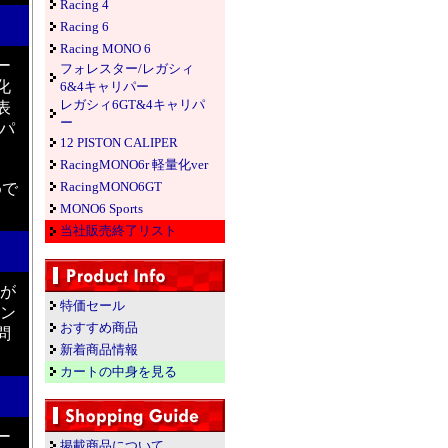
Racing 4
Racing 6
Racing MONO 6
ー
フォレスター/レガシィ
化
6&4キャリパー
レガシィ6GT&4キャリパ
表
ー
パ
12 PISTON CALIPER
RacingMONO6r 軽量化ver
RacingMONO6GT
めで
MONO6 Sports
当社販売終了リスト
味が
特価セール
ィン
おすすめ商品
問
新着商品情報
カートの中身を見る
ー
掲載商品について