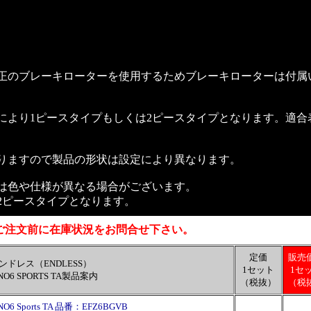
正のブレーキローターを使用するためブレーキローターは付属
により1ピースタイプもしくは2ピースタイプとなります。適合
りますので製品の形状は設定により異なります。
は色や仕様が異なる場合がございます。
2ピースタイプとなります。
ご注文前に在庫状況をお問合せ下さい。
定価
販売
ンドレス（ENDLESS）
1セット
1セ
NO6 SPORTS TA製品案内
（税抜）
（税
ports TA 品番：EFZ6BGVB