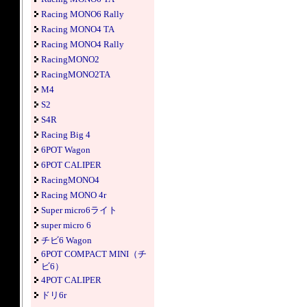
Racing MONO6 Rally
Racing MONO4 TA
Racing MONO4 Rally
RacingMONO2
RacingMONO2TA
M4
S2
S4R
Racing Big 4
6POT Wagon
6POT CALIPER
RacingMONO4
Racing MONO 4r
Super micro6ライト
super micro 6
チビ6 Wagon
6POT COMPACT MINI（チ
ビ6）
4POT CALIPER
ドリ6r