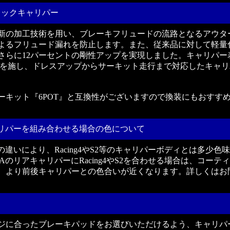
ロックキャリパー
A"は、最新の加工技術を用い、ブレーキフリュードの流路となるアウタ
よるフリュード漏れを防止します。また、従来品に対して軽量
さらに12パーセントの剛性アップを実現しました。キャリパー
削を施し、ドレスアップからサーキット走行まで対応したキャリ
ーキット『6POT』と互換性がございますので換装にもおすす
リアキャリパーを組み合わせる場合の色について
鍛造素材の違いにより、Racing4やS2等のキャリパーボディとは多少色
ts TAのリアキャリパーにRacing4やS2を合わせる場合は、コーテ
、より前後キャリパーとの色合いが近くなります。詳しくはお
ジに合ったブレーキパッドをお選びいただけるよう、キャリパ