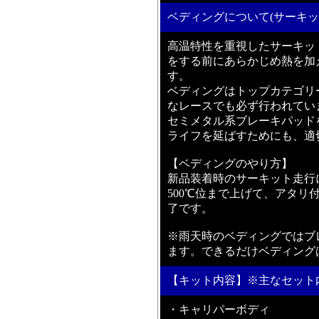
ベディングについて(サーキッ
高温特性を重視したサーキッ
をする前にあらかじめ熱を加
す。
ベディングはトップカテゴリー
なレースでも必ず行われてい
セミメタル系ブレーキパッド
ライフを延ばすためにも、適
【ベディングのやり方】
新品装着時のサーキット走行
500℃位まで上げて、アタリ
了です。
※雨天時のベディングではブ
ます。できるだけベディング
【キット内容】※主なセット
・キャリパーボディ