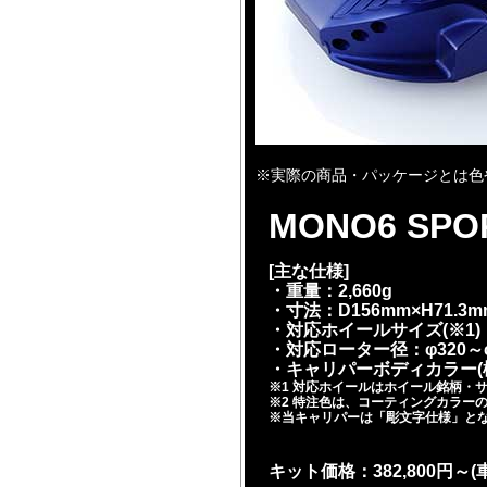
※実際の商品・パッケージとは色
MONO6 SPO
[主な仕様]
・重量：2,660g
・寸法：D156mm×H71.3m
・対応ホイールサイズ(※1)：
・対応ローター径：φ320～φ
・キャリパーボディカラー(標
※1 対応ホイールはホイール銘柄・
※2 特注色は、コーティングカラー
※当キャリパーは「彫文字仕様」と
キット価格：382,800円