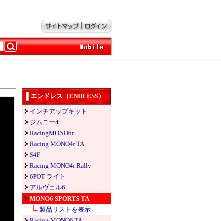
エンドレス（ENDLESS）
インチアップキット
ジムニー4
RacingMONO6r
Racing MONO4r TA
S4F
Racing MONO4r Rally
6POT ライト
アルヴェル6
MONO6 SPORTS TA
製品リストを表示
Racing MONO6 TA