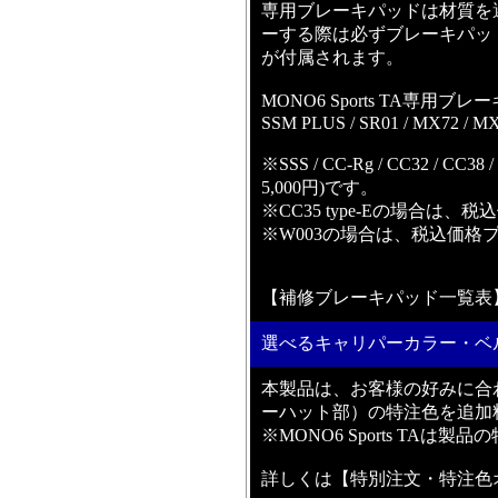
専用ブレーキパッドは材質を
ーする際は必ずブレーキパッ
が付属されます。
MONO6 Sports TA専用
SSM PLUS / SR01 / MX72 / M
※SSS / CC-Rg / CC32 /
5,000円)です。
※CC35 type-Eの場合は、税
※W003の場合は、税込価格プラス
【補修ブレーキパッド一覧表
選べるキャリパーカラー・ベ
本製品は、お客様の好みに合
ーハット部）の特注色を追加
※MONO6 Sports TA
詳しくは【特別注文・特注色