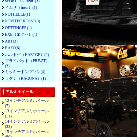
SPORT TECHNIC(3)
イムザ（imsa）(1)
NOTHELLE(1)
NOVITEC ROSSO(3)
OETTINGER(1)
EXE（エグゼ）(4)
ABT(3)
BAZO(6)
ハルトゲ（HARTGE）(2)
プライバット（PRIVAT）
(3)
ミッキートンプソン(4)
ラグナ（RAGUNA）(1)
アルミホイール
12インチアルミホイール
(7)
13インチアルミホイール
(11)
14インチアルミホイール
(33)
15インチアルミホイール
(59)