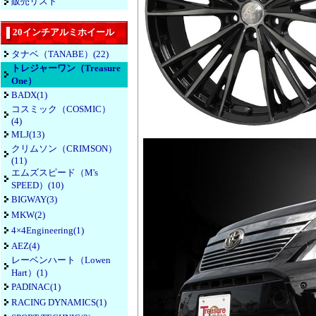
販売リスト
20インチアルミホイール
タナベ（TANABE）(22)
トレジャーワン（Treasure
One）
BADX(1)
コスミック（COSMIC）
(4)
MLJ(13)
クリムソン（CRIMSON）
(11)
エムズスピード（M's
SPEED）(10)
BIGWAY(3)
MKW(2)
4×4Engineering(1)
AEZ(4)
レーベンハート（Lowen
Hart）(1)
PADINAC(1)
RACING DYNAMICS(1)