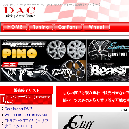
クリフクライムTC-04（Cliff Climb TC-04）（20インチアルミホイール）販売終了リスト【DAC】
販売終了リスト
こちらの商品は現在当社で販売出来ない
トレジャーワン（Treasure
一部パーツのみのお取り寄せ等が可能な
One）
DeepImpact DV-7
Cli
WILDPORTER CROSS SIX
Cliff Climb TC-05（クリフ
クライム TC-05）