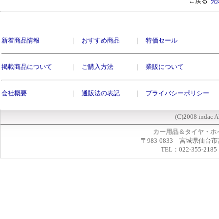
←戻る
先
新着商品情報
｜
おすすめ商品
｜
特価セール
掲載商品について
｜
ご購入方法
｜
業販について
会社概要
｜
通販法の表記
｜
プライバシーポリシー
(C)2008 indac A
カー用品＆タイヤ・ホ
〒983-0833 宮城県仙台市
TEL：022-355-2185