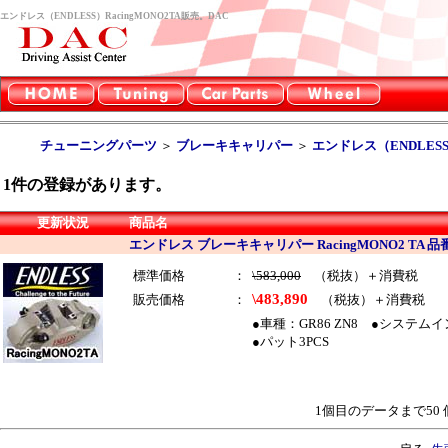
エンドレス（ENDLESS）RacingMONO2TA販売。DAC
チューニングパーツ
＞
ブレーキキャリパー
＞
エンドレス（ENDLES
1
件の登録があります。
更新状況
商品名
エンドレス ブレーキキャリパー RacingMONO2 TA 品番
標準価格
：
\583,000
（税抜）＋消費税
\483,890
販売価格
：
（税抜）＋消費税
●車種：GR86 ZN8 ●システムイ
●パット3PCS
1個目のデータまで50