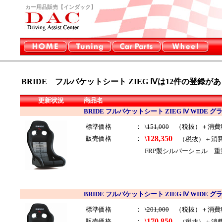
カー用品販売【インダック】
BRIDE フルバケットシート ZIEG Ⅳは12
件の登録があ
更新状況
商品名
BRIDE フルバケットシート ZIEG Ⅳ WIDE 
標準価格
：
\151,000
（税抜）＋消費
\128,350
販売価格
：
（税抜）＋消
FRP製シルバーシェル 重
BRIDE フルバケットシート ZIEG Ⅳ WIDE 
標準価格
：
\201,000
（税抜）＋消費
\170,850
販売価格
：
（税抜）＋消