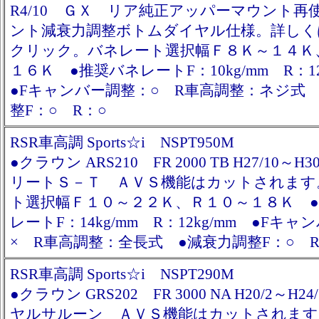
R4/10 ＧＸ リア純正アッパーマウント再
ント減衰力調整ボトムダイヤル仕様。詳しく
クリック。バネレート選択幅Ｆ８Ｋ～１４Ｋ
１６Ｋ ●推奨バネレートF：10kg/mm R：1
●Fキャンバー調整：○ R車高調整：ネジ式
整F：○ R：○
RSR車高調 Sports☆i NSPT950M
●クラウン ARS210 FR 2000 TB H27/10～H
リートＳ－Ｔ ＡＶＳ機能はカットされます
ト選択幅Ｆ１０～２２Ｋ、Ｒ１０～１８Ｋ 
レートF：14kg/mm R：12kg/mm ●Fキ
× R車高調整：全長式 ●減衰力調整F：○ R
RSR車高調 Sports☆i NSPT290M
●クラウン GRS202 FR 3000 NA H20/2～H2
ヤルサルーン ＡＶＳ機能はカットされます