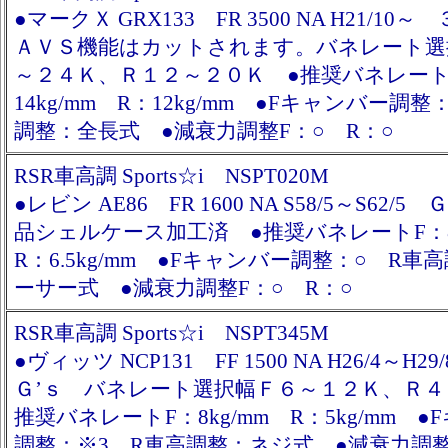
●マークＸ GRX133 FR 3500 NA H21/1
ＡＶＳ機能はカットされます。バネレート選
～２４Ｋ、Ｒ１２～２０Ｋ ●推奨バネレート
14kg/mm R：12kg/mm ●Fキャンバー調整
調整：全長式 ●減衰力調整F：○ R：○
RSR車高調 Sports☆i NSPT020M
●レビン AE86 FR 1600 NA S58/5～S62/
品シェルケース加工済 ●推奨バネレートF：8
R：6.5kg/mm ●Fキャンバー調整：○ R車
ーサー式 ●減衰力調整F：○ R：○
RSR車高調 Sports☆i NSPT345M
●ヴィッツ NCP131 FF 1500 NA H26/4～H
Ｇ’ｓ バネレート選択幅Ｆ６～１２Ｋ、Ｒ４
推奨バネレートF：8kg/mm R：5kg/mm 
調整：※3 R車高調整：ネジ式 ●減衰力調