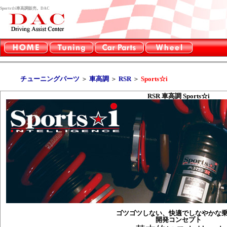
Sports☆i車高調販売。DAC
チューニングパーツ
＞
車高調
＞
RSR
＞
Sports☆i
RSR 車高調 Sports☆i
ゴツゴツしない、快適でしなやかな
開発コンセプト