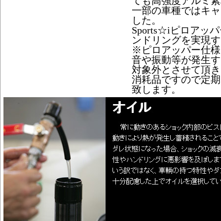
ても高強度アルミ素
一部の車種ではキャ
した。
Sports☆iピロ
ンドリングを実現す
※ピロアッパー仕様
音や振動等が発生す
対象外とさせて頂き
消耗品ですので定期
致します。