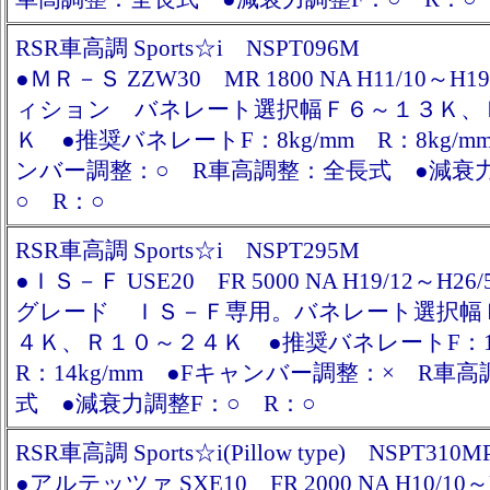
RSR車高調 Sports☆i NSPT096M
●ＭＲ－Ｓ ZZW30 MR 1800 NA H11/10～H
ィション バネレート選択幅Ｆ６～１３Ｋ、
Ｋ ●推奨バネレートF：8kg/mm R：8kg/m
ンバー調整：○ R車高調整：全長式 ●減衰
○ R：○
RSR車高調 Sports☆i NSPT295M
●ＩＳ－Ｆ USE20 FR 5000 NA H19/12～H2
グレード ＩＳ－Ｆ専用。バネレート選択幅
４Ｋ、Ｒ１０～２４Ｋ ●推奨バネレートF：1
R：14kg/mm ●Fキャンバー調整：× R車
式 ●減衰力調整F：○ R：○
RSR車高調 Sports☆i(Pillow type) NSPT310M
●アルテッツァ SXE10 FR 2000 NA H10/10