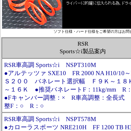
ソフト仕様・ハード仕様をご希望の方はお問
RSR
Sports☆i製品案内
RSR車高調 Sports☆i NSPT310M
●アルテッツァ SXE10 FR 2000 NA H10/10
Ｓ２００ バネレート選択幅 Ｆ９Ｋ～１８
～１６Ｋ ●推奨バネレートF：11kg/mm R：
●Fキャンバー調整：× R車高調整：全長式 
整F：○ R：○
RSR車高調 Sports☆i NSPT578M
●カローラスポーツ NRE210H FF 1200 TB H3