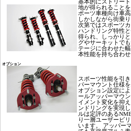
基本的にストリート
地が得られることを
ポーツ車種向け車高
しかしながら街乗り
次第ではスポーツカ
ハンドリング特性と
得られ、しっかりと
グやサーキットでも
テージに合わせた幅
本性能を持ち合わせ
オプション
スポーツ性能を引き
パーマウント仕様を
オプション設定によ
ールアッパーマウン
イメント変化を抑え
ンドリングを実現し
ルは定評のあるNM
り一層ユーザービリ
います。 アッパー