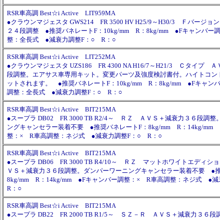
RSR車高調 Best☆i Active LIT959MA
●クラウンマジェスタ GWS214 FR 3500 HV H25/9～H30/3 Ｆバー
２４段調整 ●推奨バネレートF：10kg/mm R：8kg/mm ●Fキャンバー
整：全長式 ●減衰力調整F：○ R：○
RSR車高調 Best☆i Active LIT252MA
●クラウンマジェスタ UZS186 FR 4300 NA H16/7～H21/3 Ｃタイ
段調整。エアサス車専用キット。変更パーツ及強度検討書付。ハイトコン
ットされます。 ●推奨バネレートF：10kg/mm R：8kg/mm ●Fキャン
調整：全長式 ●減衰力調整F：○ R：○
RSR車高調 Best☆i Active BIT215MA
●スープラ DB02 FR 3000 TB R2/4～ ＲＺ ＡＶＳ＋減衰力３６段
ングキャンセラー装着不要 ●推奨バネレートF：8kg/mm R：14kg/mm
整：× R車高調整：ネジ式 ●減衰力調整F：○ R：○
RSR車高調 Best☆i Active BIT215MA
●スープラ DB06 FR 3000 TB R4/10～ ＲＺ マットホワイトエディ
ＶＳ＋減衰力３６段調整。ダンパーワーニングキャンセラー装着不要 ●推
8kg/mm R：14kg/mm ●Fキャンバー調整：× R車高調整：ネジ式 
R：○
RSR車高調 Best☆i Active BIT215MA
●スープラ DB22 FR 2000 TB R1/5～ ＳＺ－Ｒ ＡＶＳ＋減衰力３