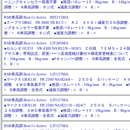
ーニングキャンセラー装着不要 ●推奨バネレートF：8kg/mm R：14kg/
調整：× R車高調整：ネジ式 ●減衰力調整F：○ R：○
RSR車高調 Best☆i Active BIT215MA
●スープラ DB42 FR 3000 TB R1/5～ ＲＺ ＡＶＳ＋減衰力３６段
ングキャンセラー装着不要 ●推奨バネレートF：8kg/mm R：14kg/mm
整：× R車高調整：ネジ式 ●減衰力調整F：○ R：○
RSR車高調 Best☆i Active LIT285MA
●セルシオ UCF31 FR 4300 NA H12/8～H18/5 Ｃ仕様 ＴＥＭＳ＋
アサス車）専用設定。変更パーツ及強度検討書付※構造変更検査について
F：10kg/mm R：8kg/mm ●Fキャンバー調整：× R車高調整：全長式
○ R：○
RSR車高調 Best☆i Active LIT157MA
●マークＸ GRX130 FR 2500 NA H24/8～ ２５０Ｇ Ｓパッケージ
調整、４ＷＤ車装着不可 ●推奨バネレートF：10kg/mm R：8kg/mm 
× R車高調整：全長式 ●減衰力調整F：○ R：○
RSR車高調 Best☆i Active LIT157MA
●マークＸ GRX130 FR 2500 NA H21/10～H24/7 ２５０Ｇ Ｓパ
２４段調整、４ＷＤ車装着不可 ●推奨バネレートF：10kg/mm R：8kg/
調整：× R車高調整：全長式 ●減衰力調整F：○ R：○
RSR車高調 Best☆i Active LIT157MA