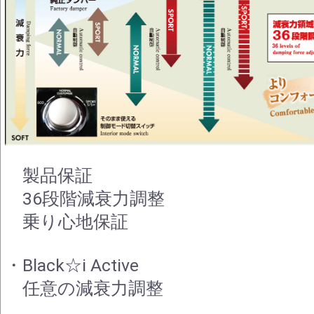
製品保証
36段階減衰力調整
乗り心地保証
・Black☆i Active
任意の減衰力調整