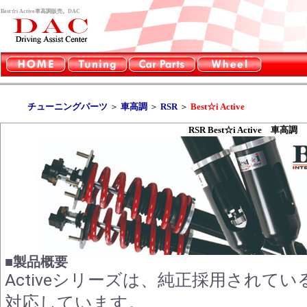
Best☆i Active車高調販売。DAC
チューニングパーツ
＞
車高調
＞
RSR
＞
Best☆i Active
RSR Best☆i Active 車高調
■製品概要
Activeシリーズは、純正採用されて
対応しています。