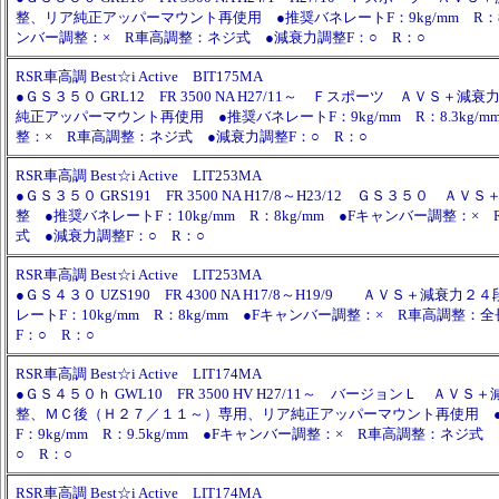
整、リア純正アッパーマウント再使用 ●推奨バネレートF：9kg/mm R：8.3
ンバー調整：× R車高調整：ネジ式 ●減衰力調整F：○ R：○
RSR車高調 Best☆i Active BIT175MA
●ＧＳ３５０ GRL12 FR 3500 NA H27/11～ Ｆスポーツ ＡＶＳ＋
純正アッパーマウント再使用 ●推奨バネレートF：9kg/mm R：8.3kg/m
整：× R車高調整：ネジ式 ●減衰力調整F：○ R：○
RSR車高調 Best☆i Active LIT253MA
●ＧＳ３５０ GRS191 FR 3500 NA H17/8～H23/12 ＧＳ３５０ Ａ
整 ●推奨バネレートF：10kg/mm R：8kg/mm ●Fキャンバー調整：×
式 ●減衰力調整F：○ R：○
RSR車高調 Best☆i Active LIT253MA
●ＧＳ４３０ UZS190 FR 4300 NA H17/8～H19/9 ＡＶＳ＋減衰力
レートF：10kg/mm R：8kg/mm ●Fキャンバー調整：× R車高調整：
F：○ R：○
RSR車高調 Best☆i Active LIT174MA
●ＧＳ４５０ｈ GWL10 FR 3500 HV H27/11～ バージョンＬ ＡＶ
整、ＭＣ後（Ｈ２７／１１～）専用、リア純正アッパーマウント再使用 
F：9kg/mm R：9.5kg/mm ●Fキャンバー調整：× R車高調整：ネジ式
○ R：○
RSR車高調 Best☆i Active LIT174MA