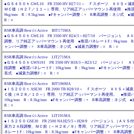
●ＧＳ４５０ｈ GWL10 FR 3500 HV H27/11～ Ｆスポーツ ＡＶＳ
ＭＣ後（Ｈ２７／１１～）専用、リア純正アッパーマウント再使用 ●推奨
9kg/mm R：9.5kg/mm ●Fキャンバー調整：× R車高調整：ネジ式 
R：○
RSR車高調 Best☆i Active BIT175MA
●ＧＳ４５０ｈ GWL10 FR 3500 HV H24/3～H27/10 バージョンＬ
調整、リア純正アッパーマウント再使用 ●推奨バネレートF：9kg/mm R：8.
ャンバー調整：× R車高調整：ネジ式 ●減衰力調整F：○ R：○
RSR車高調 Best☆i Active LIT271MA
●ＧＳ４５０ｈ GWS191 FR 3500 HV H18/3～H23/12 バージョン
段調整 ●推奨バネレートF：10kg/mm R：9kg/mm ●Fキャンバー調整
長式 ●減衰力調整F：○ R：○
RSR車高調 Best☆i Active BIT196MA
●ＩＳ２００ｔ ASE30 FR 2000 TB H28/10～ Ｆスポーツ ＡＶＳ
Ｃ後（Ｈ２８／１０～）専用、リア純正アッパーマント再使用。 ●推奨バ
10kg/mm R：8.3kg/mm ●Fキャンバー調整：× R車高調整：ネジ式
R：○
RSR車高調 Best☆i Active LIT191MA
●ＩＳ２５０ GSE30 FR 2500 NA H25/5～H28/9 バージョンＬ（Ａ
衰力２４段調整、ＭＣ前（～Ｈ２８／９）専用、リア純正アッパーマウン
ネレートF：10kg/mm R：8.3kg/mm ●Fキャンバー調整：× R車高調