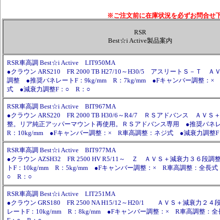
※ご注文前に在庫状況を必ずお問合せ
RSR
Best☆i Active製品案内
RSR車高調 Best☆i Active LIT950MA
●クラウン ARS210 FR 2000 TB H27/10～H30/5 アスリートＳ－Ｔ
調整 ●推奨バネレートF：9kg/mm R：7kg/mm ●Fキャンバー調整：
式 ●減衰力調整F：○ R：○
RSR車高調 Best☆i Active BIT967MA
●クラウン ARS220 FR 2000 TB H30/6～R4/7 ＲＳアドバンス Ａ
整。リア純正アッパーマウント再使用。ＲＳアドバンス専用 ●推奨バネレー
R：10kg/mm ●Fキャンバー調整：× R車高調整：ネジ式 ●減衰力調整F
RSR車高調 Best☆i Active BIT977MA
●クラウン AZSH32 FR 2500 HV R5/11～ Ｚ ＡＶＳ＋減衰力３６
トF：10kg/mm R：5kg/mm ●Fキャンバー調整：× R車高調整：全長
○ R：○
RSR車高調 Best☆i Active LIT251MA
●クラウン GRS180 FR 2500 NA H15/12～H20/1 ＡＶＳ＋減衰力
レートF：10kg/mm R：8kg/mm ●Fキャンバー調整：× R車高調整：