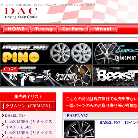
クリムソン（CRIMSON）16インチアルミホイール販売終了リスト【DAC】
販売終了リスト
こちらの商品は現在当社で販売出来ない
一部パーツのみのお取り寄せ等が可能な
クリムソン（CRIMSON）
BASEL YS7
BASEL YS7
LimiX LINEA（リミックス
BASEL YS7 16インチ
リネア）LL-05
LimiX LINEA（リミックス