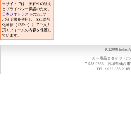
当サイトでは、実在性の証明
とプライバシー保護のため、
日本ジオトラスト
のSSLサー
バ証明書を使用し、SSL暗号
化通信（128bit）にてご入力
頂くフォームの内容を保護し
ています。
(C)2008 indac A
カー用品＆タイヤ・ホ
〒983-0833 宮城県仙台市
TEL：022-355-2185