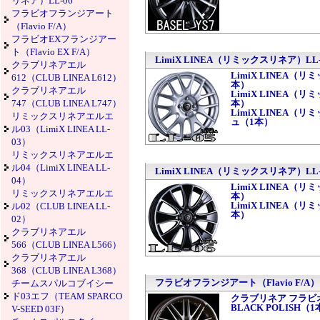
リネア）LL-06
フラビオフランジアート
（Flavio F/A）
フラビオEXフランジアー
ト（Flavio EX F/A）
LimiX LINEA（リミックスリネア）LL-
クラブリネアエル
LimiX LINEA（リ
612（CLUB LINEA L612）
本）
クラブリネアエル
LimiX LINEA（リ
747（CLUB LINEA L747）
本）
LimiX LINEA（リ
リミックスリネアエルエ
ュ（1本）
ル03（LimiX LINEA LL-
03）
リミックスリネアエルエ
ル04（LimiX LINEA LL-
LimiX LINEA（リミックスリネア）LL-
04）
LimiX LINEA（リ
リミックスリネアエルエ
本）
LimiX LINEA（リ
ル02（CLUB LINEA LL-
本）
02）
クラブリネアエル
566（CLUB LINEA L566）
クラブリネアエル
368（CLUB LINEA L368）
フラビオフランジアート（Flavio F/A）
チームスパルコブイシー
ド03エフ（TEAM SPARCO
クラブリネア フラビオフラン
BLACK POLISH（
V-SEED 03F）