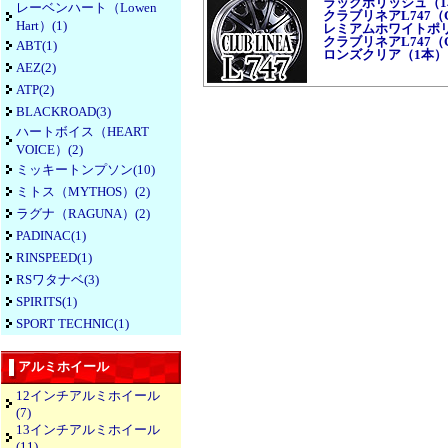
ラックポリッシュ（1
レーベンハート（Lowen
クラブリネアL747（CLUB
Hart）(1)
レミアムホワイトポ
クラブリネアL747（CLUB
ABT(1)
ロンズクリア（1本）
AEZ(2)
ATP(2)
BLACKROAD(3)
ハートボイス（HEART
VOICE）(2)
ミッキートンプソン(10)
ミトス（MYTHOS）(2)
ラグナ（RAGUNA）(2)
PADINAC(1)
RINSPEED(1)
RSワタナベ(3)
SPIRITS(1)
SPORT TECHNIC(1)
アルミホイール
12インチアルミホイール
(7)
13インチアルミホイール
(11)