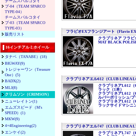
チームスパルコタイ
プ-04（TEAM SPARCO
TYPE-04）
チームスパルコタイ
プ-03（TEAM SPARCO
TYPE-03）
フラビオEXフランジアート（Flavio EX 
販売リスト
クラブリネア フラビオEXフ
MAT BLACK POLI
16インチアルミホイール
タナベ（TANABE）(18)
BIGWAY(9)
トレジャーワン（Treasure
One）(5)
クラブリネアエル612（CLUB LINEA L
BADX(2)
クラブリネアL612（CLUB
MLJ(8)
ラック（1本）
クラブリネアL612（CLUB
クリムソン（CRIMSON）
ルバーポリッシュ/ブ
ニューレイトン(1)
クラブリネアL612（CLUB
ラックサイドマシニ
エムズスピード（M's
SPEED）(1)
MKW(9)
4×4Engineering(2)
クラブリネアエル747（CLUB LINEA L
エンケイ(2)
クラブリネアL747（CLUB