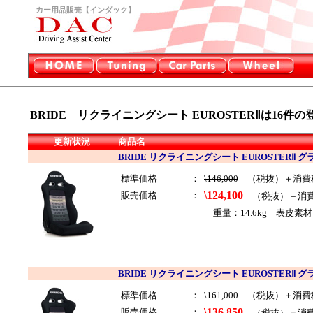
カー用品販売【インダック】
BRIDE リクライニングシート EUROSTERⅡは16
件の
更新状況
商品名
BRIDE リクライニングシート EUROSTERⅡ 
標準価格
：
\146,000
（税抜）＋消費
\124,100
販売価格
：
（税抜）＋消
重量：14.6kg 表皮素
BRIDE リクライニングシート EUROSTERⅡ 
標準価格
：
\161,000
（税抜）＋消費
\136,850
販売価格
：
（税抜）＋消