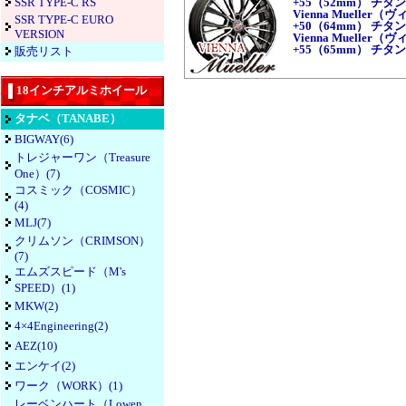
SSR TYPE-C RS
+55（52mm） チ
Vienna Mueller
SSR TYPE-C EURO
+50（64mm） チ
VERSION
Vienna Mueller
+55（65mm） チ
販売リスト
18インチアルミホイール
タナベ（TANABE）
BIGWAY(6)
トレジャーワン（Treasure
One）(7)
コスミック（COSMIC）
(4)
MLJ(7)
クリムソン（CRIMSON）
(7)
エムズスピード（M's
SPEED）(1)
MKW(2)
4×4Engineering(2)
AEZ(10)
エンケイ(2)
ワーク（WORK）(1)
レーベンハート（Lowen