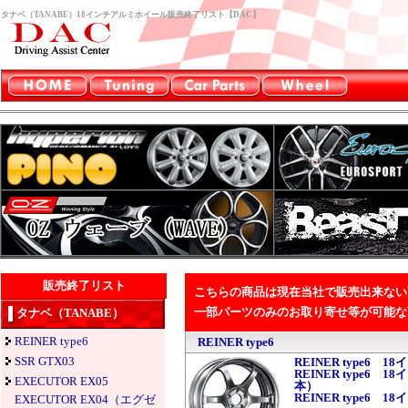
タナベ（TANABE）18インチアルミホイール販売終了リスト【DAC】
販売終了リスト
こちらの商品は現在当社で販売出来ない
一部パーツのみのお取り寄せ等が可能な
タナベ（TANABE）
REINER type6
REINER type6
SSR GTX03
REINER type6 1
REINER type6 1
EXECUTOR EX05
本）
REINER type6 1
EXECUTOR EX04（エグゼ