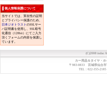
個人情報保護について
当サイトでは、実在性の証明
とプライバシー保護のため、
日本ジオトラスト
のSSLサー
バ証明書を使用し、SSL暗号
化通信（128bit）にてご入力
頂くフォームの内容を保護し
ています。
(C)2008 indac A
カー用品＆タイヤ・ホ
〒983-0833 宮城県仙台市
TEL：022-355-2185