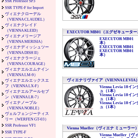
SSR Professor SP3
SSR TYPE-F for Import
ヴィエナクローデル
（VIENNA CLAUDEL）
ヴィエナクレイド
（VIENNA KLEID）
EXECUTOR MB01（エグゼキュー
ヴィエナメリージア
EXECUTOR MB0
（VIENNA MERISIA）
本）
EXECUTOR MB01
ヴィエナディッシュツー
EXECUTOR MB01
（VIENNA DISH II）
本）
ヴィエナクラージェ
（VIENNA COURAGE）
ヴィエナエルエムナイン
（VIENNA LM-9）
ヴィエナリヴァイア（VIENNA LEVIA
ヴィエナエルエックスエ
フ（VIENNA LX-F）
Vienna Levia 1
ュ（1本）
ヴィエナエルアールセブ
Vienna Levia 1
ン（VIENNA LR-7）
ュ（1本）
ヴィエナノーブル
Vienna Levia 1
ュ（1本）
（VIENNA NOBLE）
ヴェルフェンジーティス
リー（WERFEN GT-03）
SSR Professor VF1
Vienna Mueller（ヴィエナ ミューラー
SSR TYPE-F
Vienna Mueller