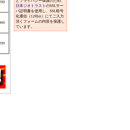
とプライバシー保護のため、
200
日本ジオトラスト
のSSLサー
バ証明書を使用し、SSL暗号
化通信（128bit）にてご入力
頂くフォームの内容を保護し
960
ています。
200