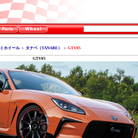
ルミホイール
＞
タナベ（TANABE）
＞
GTV05
GTV05