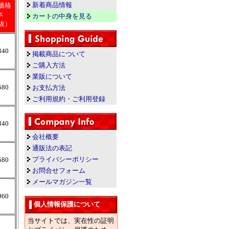
新着商品情報
価格
本
カートの中身を見る
抜）
340
掲載商品について
ご購入方法
業販について
580
お支払方法
ご利用規約・ご利用登録
340
会社概要
通販法の表記
プライバシーポリシー
580
お問合せフォーム
メールマガジン一覧
960
個人情報保護について
当サイトでは、実在性の証明