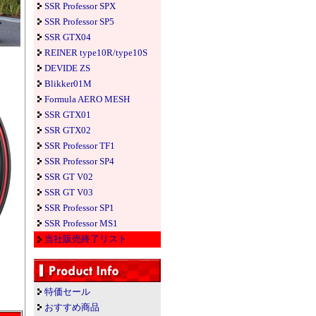
SSR Professor SPX
SSR Professor SP5
SSR GTX04
REINER type10R/type10S
DEVIDE ZS
Blikker01M
Formula AERO MESH
SSR GTX01
SSR GTX02
SSR Professor TF1
SSR Professor SP4
SSR GT V02
SSR GT V03
SSR Professor SP1
SSR Professor MS1
当社販売終了リスト
特価セール
おすすめ商品