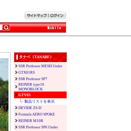
タナベ（TANABE）
SSR Professor MESH Under
GTX01RS
SSR Professor SP7
REINER type10
MONOBLOCK
GTV05
製品リストを表示
DEVIDE ZS-D
Formula AERO SPOKE
REINER M10R
SSR Professor SP6 Under