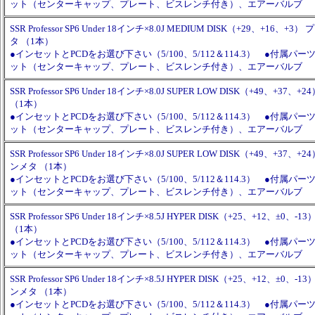
ット（センターキャップ、プレート、ビスレンチ付き）、エアーバルブ
SSR Professor SP6 Under 18インチ×8.0J MEDIUM DISK（+29、+16
タ （1本）
●インセットとPCDをお選び下さい（5/100、5/112＆114.3） ●付属パ
ット（センターキャップ、プレート、ビスレンチ付き）、エアーバルブ
SSR Professor SP6 Under 18インチ×8.0J SUPER LOW DISK（+49、+3
（1本）
●インセットとPCDをお選び下さい（5/100、5/112＆114.3） ●付属パ
ット（センターキャップ、プレート、ビスレンチ付き）、エアーバルブ
SSR Professor SP6 Under 18インチ×8.0J SUPER LOW DISK（+49、+3
ンメタ （1本）
●インセットとPCDをお選び下さい（5/100、5/112＆114.3） ●付属パ
ット（センターキャップ、プレート、ビスレンチ付き）、エアーバルブ
SSR Professor SP6 Under 18インチ×8.5J HYPER DISK（+25、+12、±0
（1本）
●インセットとPCDをお選び下さい（5/100、5/112＆114.3） ●付属パ
ット（センターキャップ、プレート、ビスレンチ付き）、エアーバルブ
SSR Professor SP6 Under 18インチ×8.5J HYPER DISK（+25、+12、±
ンメタ （1本）
●インセットとPCDをお選び下さい（5/100、5/112＆114.3） ●付属パ