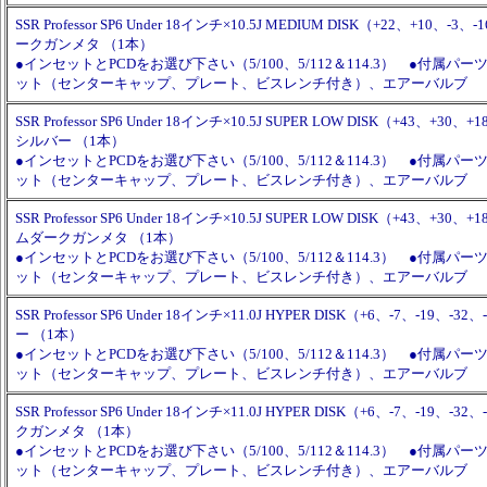
SSR Professor SP6 Under 18インチ×10.5J MEDIUM DISK（+22、+10、-
ークガンメタ （1本）
●インセットとPCDをお選び下さい（5/100、5/112＆114.3） ●付属パ
ット（センターキャップ、プレート、ビスレンチ付き）、エアーバルブ
SSR Professor SP6 Under 18インチ×10.5J SUPER LOW DISK（+43、+30
シルバー （1本）
●インセットとPCDをお選び下さい（5/100、5/112＆114.3） ●付属パ
ット（センターキャップ、プレート、ビスレンチ付き）、エアーバルブ
SSR Professor SP6 Under 18インチ×10.5J SUPER LOW DISK（+43、+30
ムダークガンメタ （1本）
●インセットとPCDをお選び下さい（5/100、5/112＆114.3） ●付属パ
ット（センターキャップ、プレート、ビスレンチ付き）、エアーバルブ
SSR Professor SP6 Under 18インチ×11.0J HYPER DISK（+6、-7、-19、
ー （1本）
●インセットとPCDをお選び下さい（5/100、5/112＆114.3） ●付属パ
ット（センターキャップ、プレート、ビスレンチ付き）、エアーバルブ
SSR Professor SP6 Under 18インチ×11.0J HYPER DISK（+6、-7、-19、
クガンメタ （1本）
●インセットとPCDをお選び下さい（5/100、5/112＆114.3） ●付属パ
ット（センターキャップ、プレート、ビスレンチ付き）、エアーバルブ