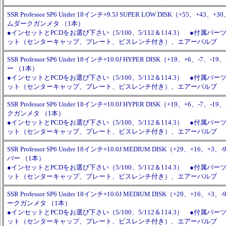
SSR Professor SP6 Under 18インチ×9.5J SUPER LOW DISK（+55、+43、
ムダークガンメタ （1本）
●インセットとPCDをお選び下さい（5/100、5/112＆114.3） ●付属パ
ット（センターキャップ、プレート、ビスレンチ付き）、エアーバルブ
SSR Professor SP6 Under 18インチ×10.0J HYPER DISK（+19、+6、-7、
ー （1本）
●インセットとPCDをお選び下さい（5/100、5/112＆114.3） ●付属パ
ット（センターキャップ、プレート、ビスレンチ付き）、エアーバルブ
SSR Professor SP6 Under 18インチ×10.0J HYPER DISK（+19、+6、-7、
クガンメタ （1本）
●インセットとPCDをお選び下さい（5/100、5/112＆114.3） ●付属パ
ット（センターキャップ、プレート、ビスレンチ付き）、エアーバルブ
SSR Professor SP6 Under 18インチ×10.0J MEDIUM DISK（+29、+16、+
バー （1本）
●インセットとPCDをお選び下さい（5/100、5/112＆114.3） ●付属パ
ット（センターキャップ、プレート、ビスレンチ付き）、エアーバルブ
SSR Professor SP6 Under 18インチ×10.0J MEDIUM DISK（+29、+16、+
ークガンメタ （1本）
●インセットとPCDをお選び下さい（5/100、5/112＆114.3） ●付属パ
ット（センターキャップ、プレート、ビスレンチ付き）、エアーバルブ