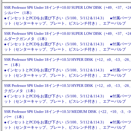
SSR Professor SP6 Under 18インチ×10.0J SUPER LOW DISK（+49、+37
シルバー （1本）
●インセットとPCDをお選び下さい（5/100、5/112＆114.3） ●付属パ
ット（センターキャップ、プレート、ビスレンチ付き）、エアーバルブ
SSR Professor SP6 Under 18インチ×10.0J SUPER LOW DISK（+49、+37
ムダークガンメタ （1本）
●インセットとPCDをお選び下さい（5/100、5/112＆114.3） ●付属パ
ット（センターキャップ、プレート、ビスレンチ付き）、エアーバルブ
SSR Professor SP6 Under 18インチ×10.5J HYPER DISK（+12、±0、-13
ー （1本）
●インセットとPCDをお選び下さい（5/100、5/112＆114.3） ●付属パ
ット（センターキャップ、プレート、ビスレンチ付き）、エアーバルブ
SSR Professor SP6 Under 18インチ×10.5J HYPER DISK（+12、±0、-13
クガンメタ （1本）
●インセットとPCDをお選び下さい（5/100、5/112＆114.3） ●付属パ
ット（センターキャップ、プレート、ビスレンチ付き）、エアーバルブ
SSR Professor SP6 Under 18インチ×10.5J MEDIUM DISK（+22、+10、-
バー （1本）
●インセットとPCDをお選び下さい（5/100、5/112＆114.3） ●付属パ
ット（センターキャップ、プレート、ビスレンチ付き）、エアーバルブ