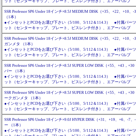
ット（センターキャップ、プレート、ビスレンチ付き）、エアーバルブ
SSR Professor SP6 Under 18インチ×8.5J MEDIUM DISK（+35、+22、+
（1本）
●インセットとPCDをお選び下さい（5/100、5/112＆114.3） ●付属パ
ット（センターキャップ、プレート、ビスレンチ付き）、エアーバルブ
SSR Professor SP6 Under 18インチ×8.5J MEDIUM DISK（+35、+22、+
ガンメタ （1本）
●インセットとPCDをお選び下さい（5/100、5/112＆114.3） ●付属パ
ット（センターキャップ、プレート、ビスレンチ付き）、エアーバルブ
SSR Professor SP6 Under 18インチ×8.5J SUPER LOW DISK（+55、+43
バー （1本）
●インセットとPCDをお選び下さい（5/100、5/112＆114.3） ●付属パ
ット（センターキャップ、プレート、ビスレンチ付き）、エアーバルブ
SSR Professor SP6 Under 18インチ×8.5J SUPER LOW DISK（+55、+43
ークガンメタ （1本）
●インセットとPCDをお選び下さい（5/100、5/112＆114.3） ●付属パ
ット（センターキャップ、プレート、ビスレンチ付き）、エアーバルブ
SSR Professor SP6 Under 18インチ×9.0J HYPER DISK（+31、+19、+6
ー （1本）
●インセットとPCDをお選び下さい（5/100、5/112＆114.3） ●付属パ
ット（センターキャップ、プレート、ビスレンチ付き）、エアーバルブ