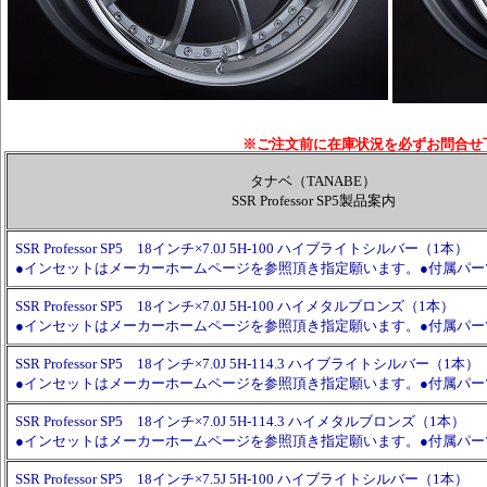
※ご注文前に在庫状況を必ずお問合せ
タナベ（TANABE）
SSR Professor SP5製品案内
SSR Professor SP5 18インチ×7.0J 5H-100 ハイブライトシルバー（1本）
●インセットはメーカーホームページを参照頂き指定願います。●付属パー
SSR Professor SP5 18インチ×7.0J 5H-100 ハイメタルブロンズ（1本）
●インセットはメーカーホームページを参照頂き指定願います。●付属パー
SSR Professor SP5 18インチ×7.0J 5H-114.3 ハイブライトシルバー（1本）
●インセットはメーカーホームページを参照頂き指定願います。●付属パー
SSR Professor SP5 18インチ×7.0J 5H-114.3 ハイメタルブロンズ（1本）
●インセットはメーカーホームページを参照頂き指定願います。●付属パー
SSR Professor SP5 18インチ×7.5J 5H-100 ハイブライトシルバー（1本）