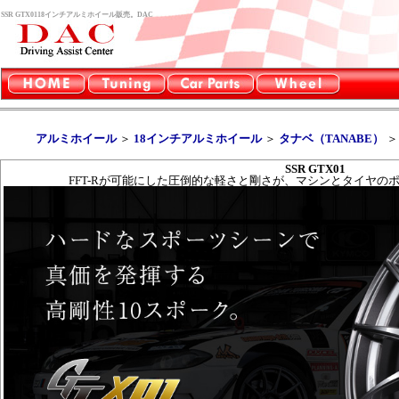
SSR GTX0118インチアルミホイール販売。DAC
アルミホイール
＞
18インチアルミホイール
＞
タナベ（TANABE）
SSR GTX01
FFT-Rが可能にした圧倒的な軽さと剛さが、マシンとタイヤの