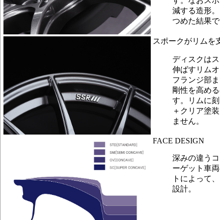
す。なおスポ
減する造形。
つめた結果で
スポークがリムを
ディスクはス
伸ばすリムオ
フランジ部ま
剛性を高める
す。リムに刻
＋クリア塗装
ません。
FACE DESIGN
深みの違うコ
ーゲット車両
トによって、
設計。