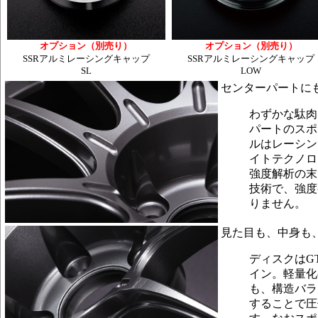
オプション（別売り）
オプション（別売り）
SSRアルミレーシングキャップ
SSRアルミレーシングキャップ
SL
LOW
センターパートに
わずかな駄肉
パートのスポ
ルはレーシン
イトテクノロ
強度解析の末
技術で、強度
りません。
見た目も、中身も
ディスクはG
イン。軽量化
も、構造バラ
することで圧