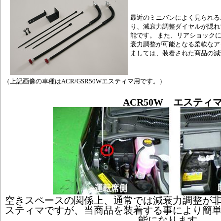
最近のミニバンによく見られる
り、減衰力調整ダイヤルが隠れ
能です。 また、リアショック
衰力調整が可能となる柔軟なア
ましては、装着された商品の減
（上記画像の車種はACR/GSR50Wエスティマ用です。）
ACR50W エスティ
空きスペースの関係上、通常では減衰力調整が非常
スティマですが、当商品を装着する事により簡
能になります。