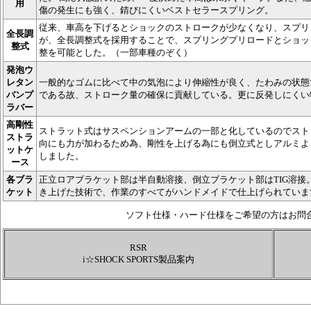
用
傷の発生にも強く、錆びにくいベストセラースプリング。
従来、車高を下げるとショックのストロークが少なくなり、スプリ
全長調
が、全長調整式を採用することで、スプリングプリロードとショッ
整式
整を可能とした。（一部車種のぞく）
発泡ウ
レタン
一般的なゴムに比べて中の気泡により伸縮性が良く、たわみの状態
バンプ
である故、ストローク量の確保に貢献している。更に反発しにくい
ラバー
高剛性
ストラット式はサスペンションアームの一部と化しているのでスト
ストラ
向にも力が加わるため為、剛性を上げる為にも倒立式としアルミよ
ットケ
しました。
ース
各ブラ
正立ロアブラケット部は半自動溶接、倒立ブラケット部はTIG溶接
ケット
き上げた技術で、作業のすべてがハンドメイドで仕上げられていま
ソフト仕様・ハード仕様をご希望の方はお問
RSR
i☆SHOCK SPORTS製品案内