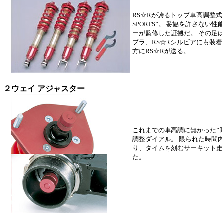
RS☆Rが誇るトップ車高調整式
SPORTS”。 妥協を許さな
ーが監修した証拠だ。 その足
プラ、RS☆Rシルビアにも装
方にRS☆Rが送る。
２ウェイ アジャスター
これまでの車高調に無かった”
調整ダイアル。 限られた時間
り、タイムを刻むサーキット
た。