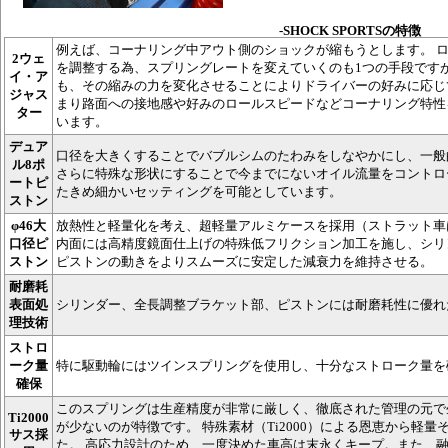
-SHOCK SPORTSの特徴
例えば、コーナリング中アウト側のショックが縮もうとします。 
2ウェ
を調整する為、スプリングレートを変えていくのも1つの手段です
イ・ア
も、その縮みの力を変化させることによりドライバーの好みに応じ
ジャス
まり路面への接地感や好みのロールスピードなどコーナリング特性
ター
います。
デュア
口径を大きくすることでバブルシムのたわみをしなやかにし、一般
ル8ポ
さらに特殊な形状にすることで今までにないオイル流量をコントロ
ートピ
たきめ細かいセッティングを可能としています。
ストン
φ46大
放熱性と軽量化を考え、超軽量アルミケースを採用（ストラット車
口径ピ
内面には高精度鏡面仕上げの特殊低フリクション加工を施し、シリ
ストン
ピストンの動きをよりスムーズに安定した減衰力を維持させる。
耐磨耗
表面処
シリンダー、全長調整ブラケット部、ピストンには耐磨耗性に優れ
理技術
ストロ
ーク量
特に駆動輪にはツインスプリングを使用し、十分なストローク量を
確保
このスプリングは生産精度が非常に厳しく、徹底された管理の元で
Ti2000
が少ないのが特徴です。 特殊素材（Ti2000）による恩恵から軽
サス採
た。 高応力設計のため、一度決めた車高は末永くキープ。また、