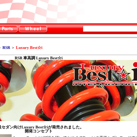
＞
RSR
＞
Luxury Best☆i
RSR 車高調 Luxury Best☆i
セダン向けLuxury Best☆iが発売されました。
開発コンセプト