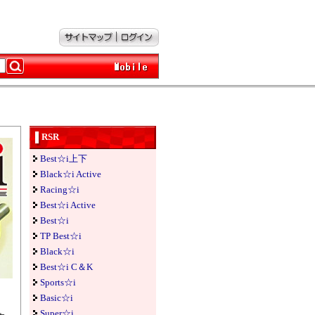
RSR
Best☆i上下
Black☆i Active
Racing☆i
Best☆i Active
Best☆i
TP Best☆i
Black☆i
Best☆i C＆K
Sports☆i
Basic☆i
Super☆i