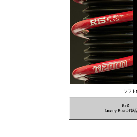
ソフト
RSR
Luxury Best☆i