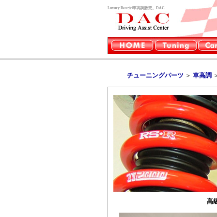
Luxury Best☆i車高調販売。DAC
チューニングパーツ
＞
車高調
高級