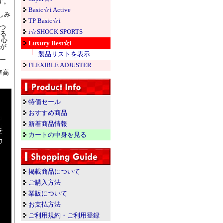
す。
Basic☆i Active
しみ
TP Basic☆i
つ
i☆SHOCK SPORTS
ゆる
り心
Luxury Best☆i
けが
製品リストを表示
ー
FLEXIBLE ADJUSTER
車高
特価セール
おすすめ商品
新着商品情報
カートの中身を見る
掲載商品について
ご購入方法
業販について
お支払方法
ご利用規約・ご利用登録