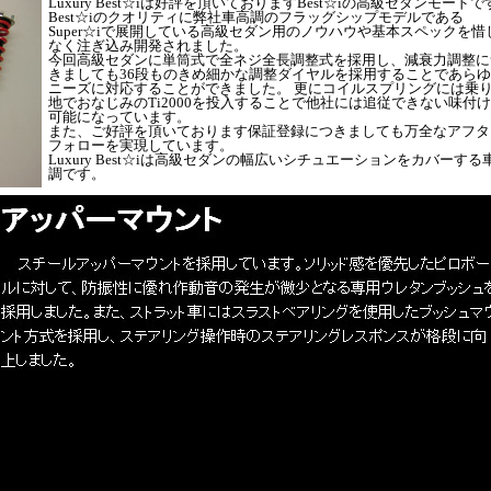
Luxury Best☆iは好評を頂いておりますBest☆iの高級セダンモードで
Best☆iのクオリティに弊社車高調のフラッグシップモデルである
Super☆iで展開している高級セダン用のノウハウや基本スペックを惜
なく注ぎ込み開発されました。
今回高級セダンに単筒式で全ネジ全長調整式を採用し、減衰力調整に
きましても36段ものきめ細かな調整ダイヤルを採用することであら
ニーズに対応することができました。 更にコイルスプリングには乗
地でおなじみのTi2000を投入することで他社には追従できない味付
可能になっています。
また、ご好評を頂いております保証登録につきましても万全なアフタ
フォローを実現しています。
Luxury Best☆iは高級セダンの幅広いシチュエーションをカバーする
調です。