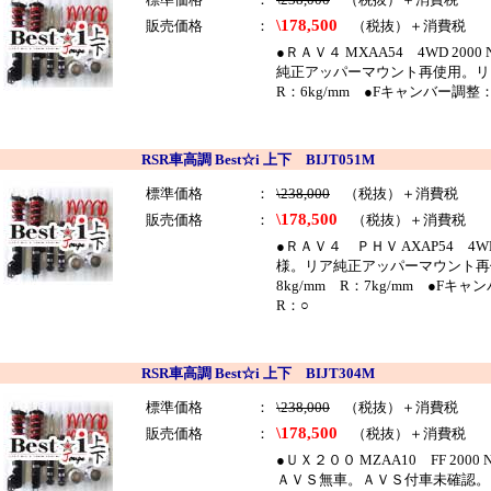
\178,500
販売価格
：
（税抜）＋消費税
●ＲＡＶ４ MXAA54 4WD 20
純正アッパーマウント再使用。リ
R：6kg/mm ●Fキャンバー調
RSR車高調 Best☆i 上下 BIJT051M
標準価格
：
\238,000
（税抜）＋消費税
\178,500
販売価格
：
（税抜）＋消費税
●ＲＡＶ４ ＰＨＶ AXAP54 4W
様。リア純正アッパーマウント再
8kg/mm R：7kg/mm ●
R：○
RSR車高調 Best☆i 上下 BIJT304M
標準価格
：
\238,000
（税抜）＋消費税
\178,500
販売価格
：
（税抜）＋消費税
●ＵＸ２００ MZAA10 FF 200
ＡＶＳ無車。ＡＶＳ付車未確認。