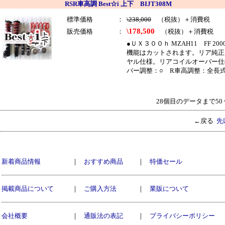
RSR車高調 Best☆i 上下 BIJT308M
標準価格
：
\238,000
（税抜）＋消費税
\178,500
販売価格
：
（税抜）＋消費税
●ＵＸ３００ｈ MZAH11 FF 2
機能はカットされます。リア純正
ヤル仕様。リアコイルオーバー仕様 
バー調整：○ R車高調整：全長式
28個目のデータまで5
←戻る
先
新着商品情報
｜
おすすめ商品
｜
特価セール
掲載商品について
｜
ご購入方法
｜
業販について
会社概要
｜
通販法の表記
｜
プライバシーポリシー