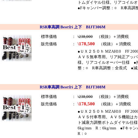
トムダイヤル仕様。リアコイルオーバ
●Fキャンバー調整：○ R車高調
RSR車高調 Best☆i 上下 BIJT306M
標準価格
：
\238,000
（税抜）＋消費税
\178,500
販売価格
：
（税抜）＋消費税
●ＵＸ２５０ｈ MZAH10 FF 20
ＡＶＳ無車専用。リア純正アッパ
様。リアコイルオーバー仕様 ●推奨
整：○ R車高調整：全長式 ●減
RSR車高調 Best☆i 上下 BIJT308M
標準価格
：
\238,000
（税抜）＋消費税
\178,500
販売価格
：
（税抜）＋消費税
●ＵＸ２５０ｈ MZAH10 FF 20
ＡＶＳ付車専用。ＡＶＳ機能はカ
ト減衰力調整ボトムダイヤル仕様
6kg/mm R：6kg/mm ●
R：○