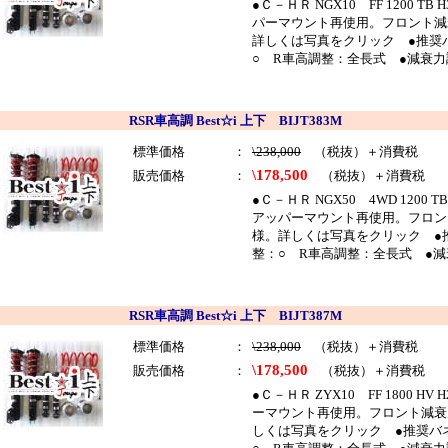
●Ｃ－ＨＲ NGX10 FF 1200
パーマウント再使用。フロント減
詳しくは写真をクリック ●推奨バネ
○ R車高調整：全長式 ●減衰力
RSR車高調 Best☆i 上下 BIJT383M
標準価格
：
\238,000
（税抜）＋消費税
\178,500
販売価格
：
（税抜）＋消費税
●Ｃ－ＨＲ NGX50 4WD 1200
アッパーマウント再使用。フロン
様。詳しくは写真をクリック ●推奨
整：○ R車高調整：全長式 ●減
RSR車高調 Best☆i 上下 BIJT387M
標準価格
：
\238,000
（税抜）＋消費税
\178,500
販売価格
：
（税抜）＋消費税
●Ｃ－ＨＲ ZYX10 FF 1800 
ーマウント再使用。フロント減衰
しくは写真をクリック ●推奨バネレ