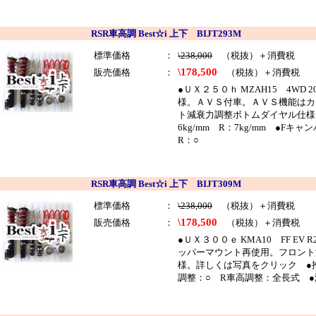
RSR車高調 Best☆i 上下 BIJT293M
標準価格
：
\238,000
（税抜）＋消費税
\178,500
販売価格
：
（税抜）＋消費税
●ＵＸ２５０ｈ MZAH15 4WD 2
様。ＡＶＳ付車。ＡＶＳ機能はカ
ト減衰力調整ボトムダイヤル仕様
6kg/mm R：7kg/mm ●
R：○
RSR車高調 Best☆i 上下 BIJT309M
標準価格
：
\238,000
（税抜）＋消費税
\178,500
販売価格
：
（税抜）＋消費税
●ＵＸ３００ｅ KMA10 FF E
ッパーマウント再使用。フロント
様。詳しくは写真をクリック ●推奨
調整：○ R車高調整：全長式 ●