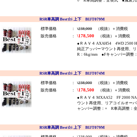
○ R車高調整：全長式 ●減衰力
RSR車高調 Best☆i 上下 BIJT079M
標準価格
：
\238,000
（税抜）＋消費税
\178,500
販売価格
：
（税抜）＋消費税
●ＲＡＶ４ AXAH54 4WD 25
純正アッパーマウント再使用、リ
R：6kg/mm ●Fキャンバー調
RSR車高調 Best☆i 上下 BIJT074M
標準価格
：
\238,000
（税抜）＋消費税
\178,500
販売価格
：
（税抜）＋消費税
●ＲＡＶ４ MXAA52 FF 200
ウント再使用、リアコイルオーバー仕
ャンバー調整：× R車高調整：全
RSR車高調 Best☆i 上下 BIJT079M
標準価格
：
\238,000
（税抜）＋消費税