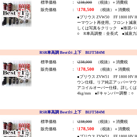
標準価格
：
\238,000
（税抜）＋消費税
\178,500
販売価格
：
（税抜）＋消費税
●プリウス ZVW50 FF 1800 
ーマウント再使用。フロント減衰
しくは写真をクリック ●推奨バネレ
○ R車高調整：全長式 ●減衰力
RSR車高調 Best☆i 上下 BIJT584M
標準価格
：
\238,000
（税抜）＋消費税
\178,500
販売価格
：
（税抜）＋消費税
●プリウス ZVW51 FF 1800 
ウン仕様。リア純正アッパーマウ
アコイルオーバー仕様。詳しくは写
4kg/mm ●Fキャンバー調整：
RSR車高調 Best☆i 上下 BIJT584M
標準価格
：
\238,000
（税抜）＋消費税
\178,500
販売価格
：
（税抜）＋消費税
●プリウス ZVW51 FF 1800 