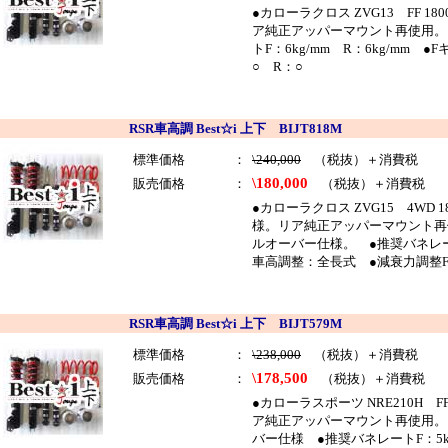
●カローラクロス ZVG13 FF 1
ア純正アッパーマウント再使用。
トF：6kg/mm R：6kg/mm
○ R：○
RSR車高調 Best☆i 上下 BIJT818M
標準価格
：
\240,000
（税抜）＋消費税
\180,000
販売価格
：
（税抜）＋消費税
●カローラクロス ZVG15 4WD 
様。リア純正アッパーマウント再
ルオーバー仕様。 ●推奨バネレート
車高調整：全長式 ●減衰力調整F
RSR車高調 Best☆i 上下 BIJT579M
標準価格
：
\238,000
（税抜）＋消費税
\178,500
販売価格
：
（税抜）＋消費税
●カローラスポーツ NRE210H FF
ア純正アッパーマウント再使用。
バー仕様 ●推奨バネレートF：5kg