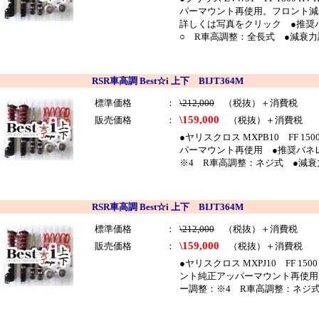
パーマウント再使用。フロント減
詳しくは写真をクリック ●推奨バネ
○ R車高調整：全長式 ●減衰力
RSR車高調 Best☆i 上下 BIJT364M
標準価格
：
\212,000
（税抜）＋消費税
\159,000
販売価格
：
（税抜）＋消費税
●ヤリスクロス MXPB10 FF 1
パーマウント再使用 ●推奨バネレー
※4 R車高調整：ネジ式 ●減衰
RSR車高調 Best☆i 上下 BIJT364M
標準価格
：
\212,000
（税抜）＋消費税
\159,000
販売価格
：
（税抜）＋消費税
●ヤリスクロス MXPJ10 FF 1
ント純正アッパーマウント再使用 ●
ー調整：※4 R車高調整：ネジ式