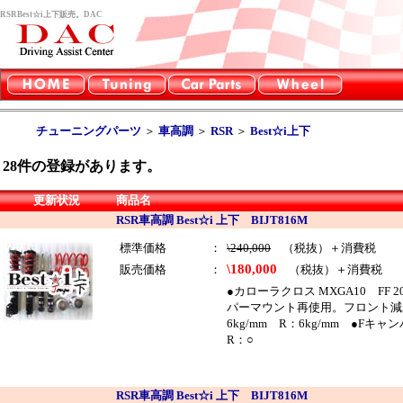
RSRBest☆i上下販売。DAC
チューニングパーツ
＞
車高調
＞
RSR
＞
Best☆i上下
28
件の登録があります。
更新状況
商品名
RSR車高調 Best☆i 上下 BIJT816M
標準価格
：
\240,000
（税抜）＋消費税
\180,000
販売価格
：
（税抜）＋消費税
●カローラクロス MXGA10 FF 
パーマウント再使用。フロント減
6kg/mm R：6kg/mm ●
R：○
RSR車高調 Best☆i 上下 BIJT816M