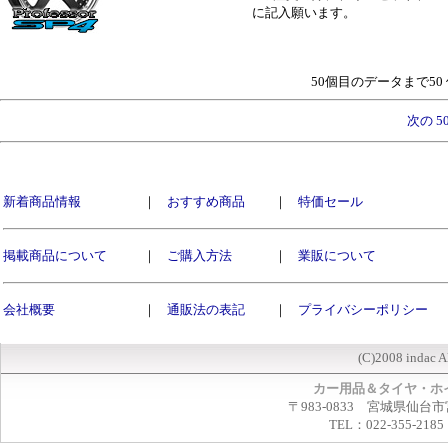
に記入願います。
50個目のデータまで5
次の 5
新着商品情報
｜
おすすめ商品
｜
特価セール
掲載商品について
｜
ご購入方法
｜
業販について
会社概要
｜
通販法の表記
｜
プライバシーポリシー
(C)2008 indac A
カー用品＆タイヤ・ホ
〒983-0833 宮城県仙台市
TEL：022-355-2185