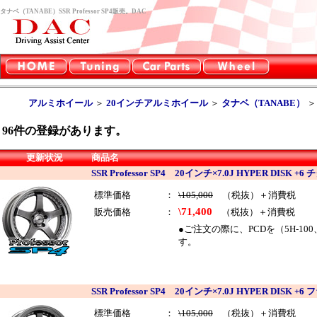
タナベ（TANABE）SSR Professor SP4販売。DAC
アルミホイール
＞
20インチアルミホイール
＞
タナベ（TANABE）
96
件の登録があります。
更新状況
商品名
SSR Professor SP4 20インチ×7.0J HYPER DISK
標準価格
：
\105,000
（税抜）＋消費税
\71,400
販売価格
：
（税抜）＋消費税
●ご注文の際に、PCDを（5H-10
す。
SSR Professor SP4 20インチ×7.0J HYPER DIS
標準価格
：
\105,000
（税抜）＋消費税